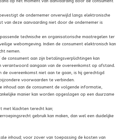
 stand op het moment van aanvaarding door de consument
bevestigt de ondernemer onverwijld langs elektronische
t van deze aanvaarding niet door de ondernemer is
 passende technische en organisatorische maatregelen ter
 veilige webomgeving. Indien de consument elektronisch kan
cht nemen.
 de consument aan zijn betalingsverplichtingen kan
 een verantwoord aangaan van de overeenkomst op afstand.
de overeenkomst niet aan te gaan, is hij gerechtigd
 bijzondere voorwaarden te verbinden.
tale inhoud aan de consument de volgende informatie,
gankelijke manier kan worden opgeslagen op een duurzame
 met klachten terecht kan;
roepingsrecht gebruik kan maken, dan wel een duidelijke
gitale inhoud; voor zover van toepassing de kosten van