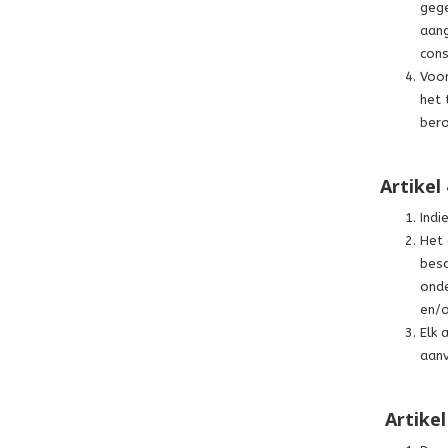
gege
aang
cons
Voor
het 
bero
Artikel
Indi
Het 
besc
onde
en/o
Elk 
aanv
Artike