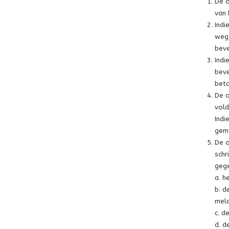
De o
van 
Indi
weg 
beve
Indi
beve
beta
De o
vold
Indi
gemo
De o
schr
gege
a. h
b. d
meld
c. d
d. d