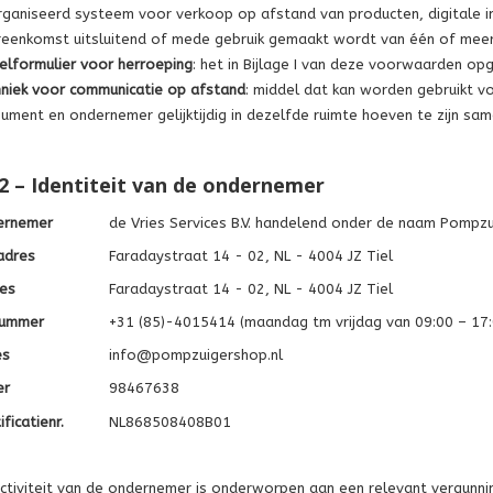
ganiseerd systeem voor verkoop op afstand van producten, digitale in
eenkomst uitsluitend of mede gebruik gemaakt wordt van één of meer
lformulier voor herroeping
: het in Bijlage I van deze voorwaarden o
niek voor communicatie op afstand
: middel dat kan worden gebruikt v
ument en ondernemer gelijktijdig in dezelfde ruimte hoeven te zijn s
 2 – Identiteit van de ondernemer
ernemer
de Vries Services B.V. handelend onder de naam Pompzu
adres
Faradaystraat 14 - 02, NL - 4004 JZ Tiel
es
Faradaystraat 14 - 02, NL - 4004 JZ Tiel
nummer
+31 (85)-4015414 (maandag tm vrijdag van 09:00 – 17:
es
info@pompzuigershop.nl
er
98467638
ficatienr.
NL868508408B01
activiteit van de ondernemer is onderworpen aan een relevant vergunn