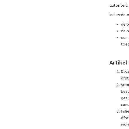
autoriteit;
Indien de 
de b
de b
een 
toeg
Artikel
Deze
afst
Voor
besc
gesl
cons
Indi
afst
word