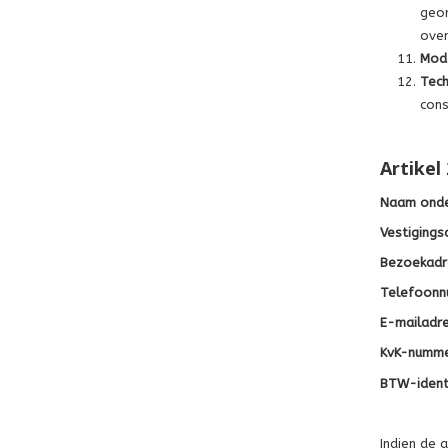
geor
over
Mode
Tech
cons
Artikel
Naam ond
Vestigings
Bezoekadr
Telefoon
E-mailadr
KvK-numm
BTW-identi
Indien de 