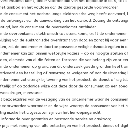
vereenkomst komt, onder voorbehoud van het bepaalde in lid 4, tot
het aanbod en het voldoen aan de daarbij gestelde voorwaarden.
en de consument het aanbod langs elektronische weg heeft aanvaard, 
de ontvangst van de aanvaarding van het aanbod. Zolang de ontvangs
stigd, kan de consument de overeenkomst ontbinden.
en de overeenkomst elektronisch tot stand komt, treft de ondernemer
iliging van de elektronische overdracht van data en zorgt hij voor een
len, zal de ondernemer daartoe passende veiligheidsmaatregelen in a
ndernemer kan zich binnen wettelijke kaders – op de hoogte stellen of
oen, alsmede van al die feiten en factoren die van belang zijn voor
en de ondernemer op grond van dit onderzoek goede gronden heeft om 
tiveerd een bestelling of aanvraag te weigeren of aan de uitvoering
ndernemer zal uiterlijk bij levering van het product, de dienst of digi
iftelijk of op zodanige wijze dat deze door de consument op een toe
vensdrager, meesturen:
et bezoekadres van de vestiging van de ondernemer waar de consument
e voorwaarden waaronder en de wijze waarop de consument van het her
ing inzake het uitgesloten zijn van het herroepingsrecht;
e informatie over garanties en bestaande service na aankoop;
e prijs met inbegrip van alle belastingen van het product, dienst of di