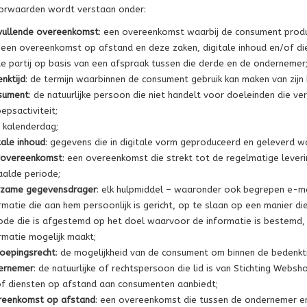
oorwaarden wordt verstaan onder:
vullende overeenkomst
: een overeenkomst waarbij de consument produc
een overeenkomst op afstand en deze zaken, digitale inhoud en/of d
e partij op basis van een afspraak tussen die derde en de ondernemer
nktijd
: de termijn waarbinnen de consument gebruik kan maken van zijn 
sument
: de natuurlijke persoon die niet handelt voor doeleinden die v
epsactiviteit;
: kalenderdag;
tale inhoud
: gegevens die in digitale vorm geproduceerd en geleverd w
rovereenkomst
: een overeenkomst die strekt tot de regelmatige leveri
alde periode;
rzame gegevensdrager
: elk hulpmiddel – waaronder ook begrepen e-ma
rmatie die aan hem persoonlijk is gericht, op te slaan op een manier 
ode die is afgestemd op het doel waarvoor de informatie is bestemd,
rmatie mogelijk maakt;
oepingsrecht
: de mogelijkheid van de consument om binnen de bedenkt
ernemer
: de natuurlijke of rechtspersoon die lid is van Stichting Webs
f diensten op afstand aan consumenten aanbiedt;
reenkomst op afstand
: een overeenkomst die tussen de ondernemer e