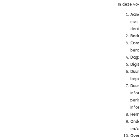
In deze v
Aan
met 
derd
Bede
Con
bero
Dag
Digi
Duu
bepa
Duu
info
peri
info
Herr
Ond
en/o
Ove