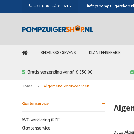
+31 (0)85-4015415
info@pompzuigershop.n
BEDRIJFSGEGEVENS
KLANTENSERVICE
Gratis verzending
vanaf € 250,00
Home
Algemene voorwaarden
Klantenservice
Alge
AVG verklaring (PDF)
Klantenservice
Deze
Alge