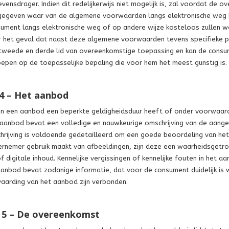
vensdrager. Indien dit redelijkerwijs niet mogelijk is, zal voordat d
egeven waar van de algemene voorwaarden langs elektronische weg k
ument langs elektronische weg of op andere wijze kosteloos zullen 
 het geval dat naast deze algemene voorwaarden tevens specifieke pr
tweede en derde lid van overeenkomstige toepassing en kan de consum
epen op de toepasselijke bepaling die voor hem het meest gunstig is.
 4 – Het aanbod
en een aanbod een beperkte geldigheidsduur heeft of onder voorwaarde
aanbod bevat een volledige en nauwkeurige omschrijving van de aangeb
hrijving is voldoende gedetailleerd om een goede beoordeling van he
rnemer gebruik maakt van afbeeldingen, zijn deze een waarheidsget
f digitale inhoud. Kennelijke vergissingen of kennelijke fouten in het 
aanbod bevat zodanige informatie, dat voor de consument duidelijk is wa
aarding van het aanbod zijn verbonden.
l 5 – De overeenkomst