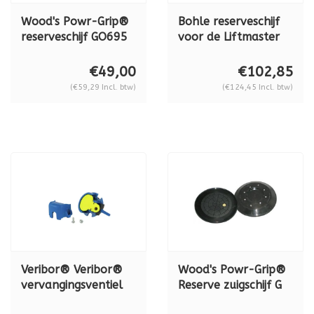
Wood's Powr-Grip®
Bohle reserveschijf
reserveschijf GO695
voor de Liftmaster
voor de N4000 en
B1, SP88.2104
N4950 ø 203 mm
€49,00
€102,85
(€59,29 Incl. btw)
(€124,45 Incl. btw)
Veribor® Veribor®
Wood's Powr-Grip®
vervangingsventiel
Reserve zuigschijf G
(BO601G.V) voor
3370 (305 mm) tbv