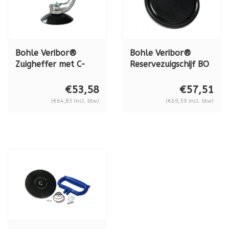
Bohle Veribor®
Bohle Veribor®
Zuigheffer met C-
Reservezuigschijf BO
handgreep en
615.0
trekker, BO 602.51
€53,58
€57,51
(€64,83 Incl. btw)
(€69,59 Incl. btw)