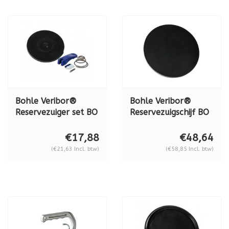
Bohle Veribor®
Bohle Veribor®
Reservezuiger set BO
Reservezuigschijf BO
614.0BL tbv Blue
615.1
Line 120 mm
€17,88
€48,64
zuignappen
(€21,63 Incl. btw)
(€58,85 Incl. btw)