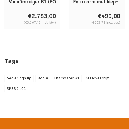
Vacuümzuiger B1 (BO
Extra arm met kiep-
B18 DM4 GS)
& draaifunctie BO
vacuümzuiger,
88.026 los te
€2.783,00
€499,00
dubbel circuit,
gebruiken en voor
(€3.367,43 Incl. btw)
(€603,79 Incl. btw)
draaglast 180 kg
de Liftmaster
B1B18DM4GS
Tags
bedieninghulp
Bohle
Liftmaster B1
reserveschijf
SP88.2104