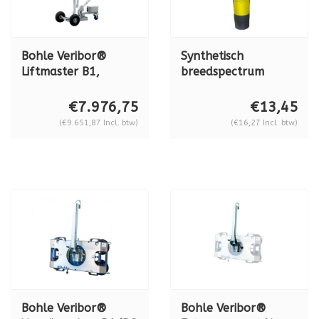
Bohle Veribor®
Synthetisch
Liftmaster B1,
breedspectrum
dubbel circuit, 180
smeervet, Molyduval
kg. BO 88.25
Polypan LKA 2 LV
€7.976,75
€13,45
(€9.651,87 Incl. btw)
(€16,27 Incl. btw)
Bohle Veribor®
Bohle Veribor®