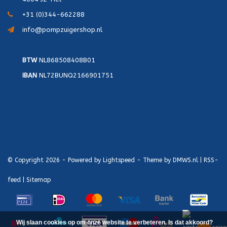
+31 (0)344-662288
info@pompzuigershop.nl
BTW
NL868508408B01
IBAN
NL72BUNQ2166901751
© Copyright 2026 - Powered by
Lightspeed
- Theme by
DMWS.nl
|
RSS-
feed
|
Sitemap
Wij slaan cookies op om onze website te verbeteren. Is dat akkoord?