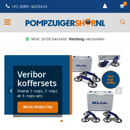
0
+31 (0)85-4015415
Vóór 16:00 besteld.
Vandaag
verzonden
Veribor
Li
koffersets
Ergon
Diverse 1-naps, 2-naps
én ti
en 3-naps sets
BE
BEKIJK PRODUCTEN