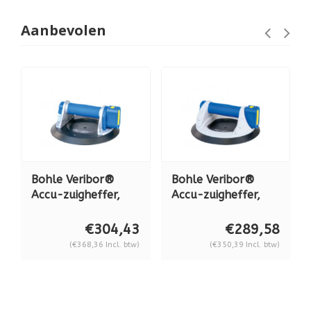
Aanbevolen
Bohle Veribor®
Bohle Veribor®
Accu-zuigheffer,
Accu-zuigheffer,
aluminium, BO
kunststof, BO
601A, 120 kg
601GA, 120 kg
€304,43
€289,58
(€368,36 Incl. btw)
(€350,39 Incl. btw)