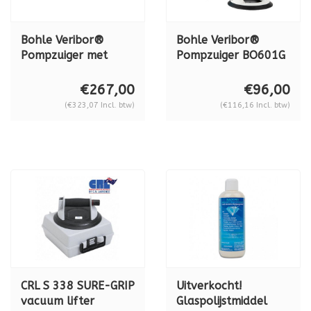
Bohle Veribor®
Bohle Veribor®
Pompzuiger met
Pompzuiger BO601G
manometer BO
KUNSTSTOF, 120 kg.
601.1BL, aluminium,
€267,00
€96,00
120 kg (inclusief
(€323,07 Incl. btw)
(€116,16 Incl. btw)
koffer)
CRL S 338 SURE-GRIP
Uitverkocht!
vacuum lifter
Glaspolijstmiddel