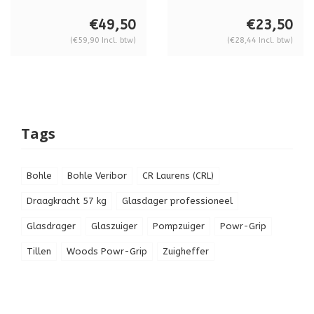
Radora Brillant, 500
ml, BO5008003
€49,50
€23,50
(€59,90 Incl. btw)
(€28,44 Incl. btw)
Tags
Bohle
Bohle Veribor
CR Laurens (CRL)
Draagkracht 57 kg
Glasdager professioneel
Glasdrager
Glaszuiger
Pompzuiger
Powr-Grip
Tillen
Woods Powr-Grip
Zuigheffer