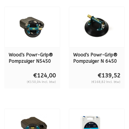
Wood's Powr-Grip®
Wood's Powr-Grip®
Pompzuiger N5450
Pompzuiger N 6450
METAAL, 68 kg.
METAAL, 79 kg.
€124,00
€139,52
(€150,04 Incl. btw)
(€168,82 Incl. btw)