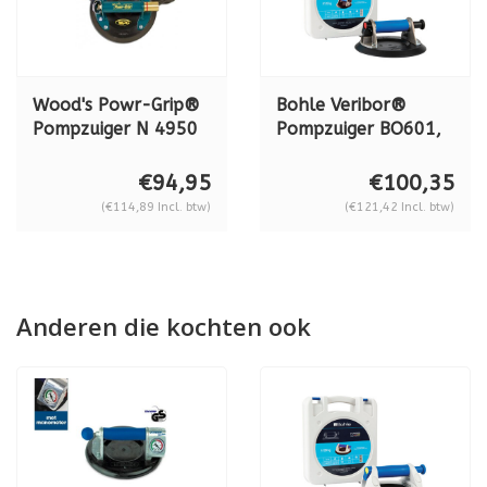
Wood's Powr-Grip®
Bohle Veribor®
Pompzuiger N 4950
Pompzuiger BO601,
METAAL, 57kg.
aluminium, 120 kg
(inclusief koffer)
€94,95
€100,35
(€114,89 Incl. btw)
(€121,42 Incl. btw)
Anderen die kochten ook