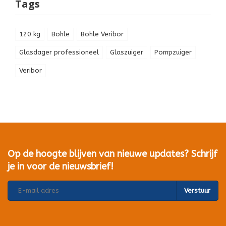
Tags
120 kg
Bohle
Bohle Veribor
Glasdager professioneel
Glaszuiger
Pompzuiger
Veribor
Op de hoogte blijven van nieuwe updates? Schrijf
je in voor de nieuwsbrief!
Verstuur