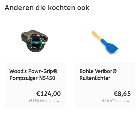
Anderen die kochten ook
Wood's Powr-Grip®
Bohle Veribor®
Pompzuiger N5450
Ruitenlichter
METAAL, 68 kg.
Premium, kunststof
met houten heft BO
€124,00
€8,65
5165400
(€150,04 Incl. btw)
(€10,47 Incl. btw)