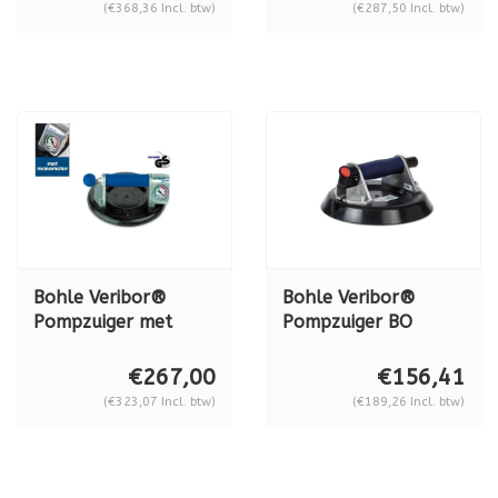
601.0A
(€368,36 Incl. btw)
(€287,50 Incl. btw)
Bohle Veribor®
Bohle Veribor®
Pompzuiger met
Pompzuiger BO
manometer BO
601.2 ALUMINIUM,
601.1BL, aluminium,
80 kg.
€267,00
€156,41
120 kg (inclusief
(€323,07 Incl. btw)
(€189,26 Incl. btw)
koffer)