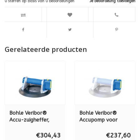
0
sterren op basis van
0
beoordelingen
Je beoordeling toevoegen
Gerelateerde producten
Bohle Veribor®
Bohle Veribor®
Accu-zuigheffer,
Accupomp voor
aluminium, BO 601A,
pompzuigheffer BO
120 kg
601 en 601G. BO
€304,43
€237,60