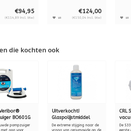
et me...
voor glas, ...
transpo
€94,95
€124,00
(€114,89 Incl. btw)
(€150,04 Incl. btw)
en die kochten ook
Veribor®
Uitverkocht!
CRL 
uiger BO601G
Glaspolijstmiddel
vacu
TOF, 120 kg.
Radora Brillant, 500
euwde pompzuiger
De extreme stijging naar de
De S338
ml, BO5008003
 met oog voor
vraag van ceriumoxide op de
eerste 