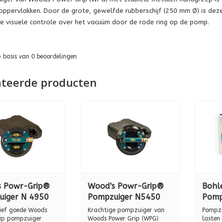
oppervlakken. Door de grote, gewelfde rubberschijf (250 mm Ø) is deze
 visuele controle over het vacuüm door de rode ring op de pomp.
p basis van
0
beoordelingen
ateerde producten
s Powr-Grip®
Wood's Powr-Grip®
Bohl
uiger N 4950
Pompzuiger N5450
Pomp
, 57kg.
METAAL, 68 kg.
alum
ief goede Woods
Krachtige pompzuiger van
Pompzu
(incl
ip pompzuiger
Woods Power Grip (WPG)
lasten 