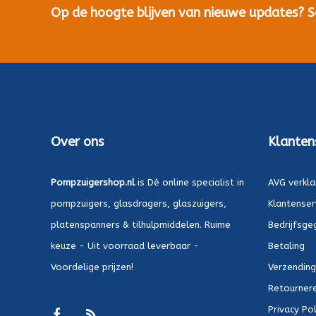
Op de hoogte blijven van nieuwe updates? Sch
Over ons
Klanten
Pompzuigershop.nl
is Dé online specialist in
AVG verkla
pompzuigers, glasdragers, glaszuigers,
Klantenser
platenspanners & tilhulpmiddelen. Ruime
Bedrijfsge
keuze - Uit voorraad leverbaar -
Betaling
Voordelige prijzen!
Verzending
Retournere
Privacy Pol