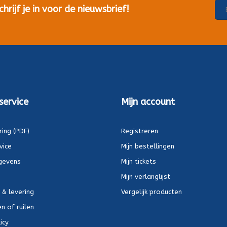
rijf je in voor de nieuwsbrief!
service
Mijn account
ring (PDF)
Registreren
vice
Mijn bestellingen
gevens
Mijn tickets
Mijn verlanglijst
 & levering
Vergelijk producten
n of ruilen
icy