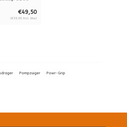
p...
€49,50
(€59,90 Incl. btw)
sdrager
Pompzuiger
Powr-Grip