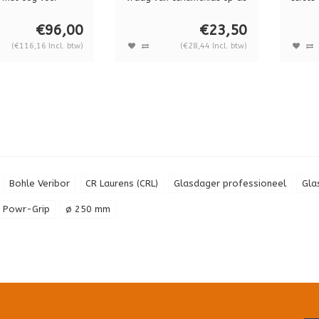
 en ...
were...
trots o
€96,00
€23,50
(€116,16 Incl. btw)
(€28,44 Incl. btw)
Bohle Veribor
CR Laurens (CRL)
Glasdager professioneel
Gla
 Powr-Grip
ø 250 mm