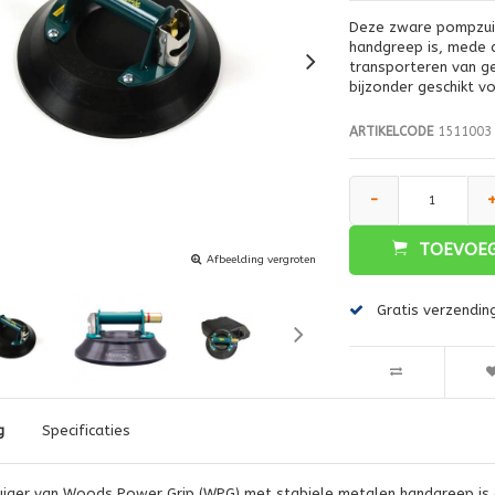
Deze zware pompzui
handgreep is, mede d
transporteren van g
bijzonder geschikt v
ARTIKELCODE
1511003
-
TOEVOEG
Afbeelding vergroten
Gratis verzendin
g
Specificaties
ger van Woods Power Grip (WPG) met stabiele metalen handgreep is g