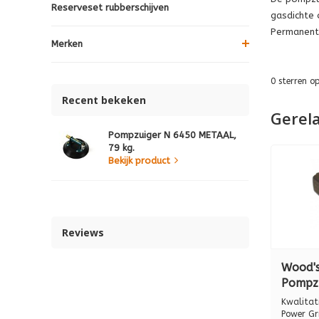
Reserveset rubberschijven
gasdichte 
Permanente
Merken
0
sterren o
Recent bekeken
Gerel
Pompzuiger N 6450 METAAL,
79 kg.
Bekijk product
Reviews
Wood'
Pompz
METAAL
Kwalitat
Power Gr