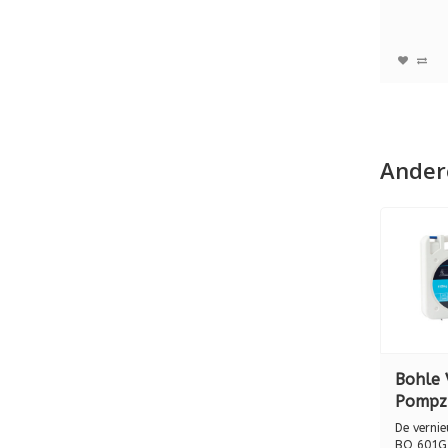
(N4950) m
Ander
Bohle 
Pompz
KUNSTS
De verni
BO 601G