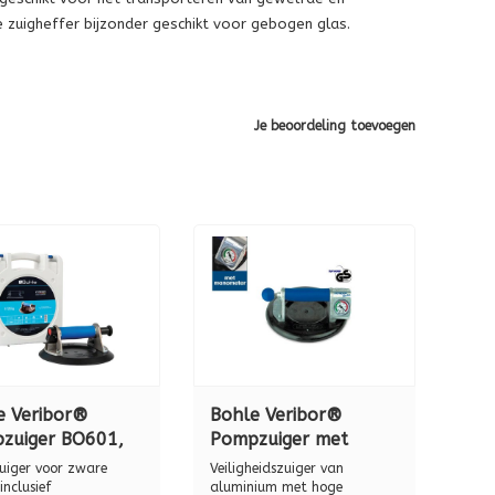
 zuigheffer bijzonder geschikt voor gebogen glas.
Je beoordeling toevoegen
e Veribor®
Bohle Veribor®
zuiger BO601,
Pompzuiger met
inium, 120 kg
manometer BO
iger voor zware
Veiligheidszuiger van
usief koffer)
601.1BL, aluminium,
inclusief
aluminium met hoge