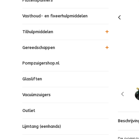
Platenspanners
Vasthoud- en fixeerhulpmiddelen
Tilhulpmiddelen
Gereedschappen
Pompzuigershop.nl
Glasliften
Vacuümzuigers
Outlet
Beschrijvin
Lijmtang (eenhands)
De pompzui