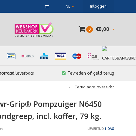
NL
Inloggen
€0,00
0
oorraad
leverbaar
Tevreden of geld terug
Terug naar overzicht
wr-Grip® Pompzuiger N6450
dgreep, incl. koffer, 79 kg.
LEVERTIJD
1 DAG
ws