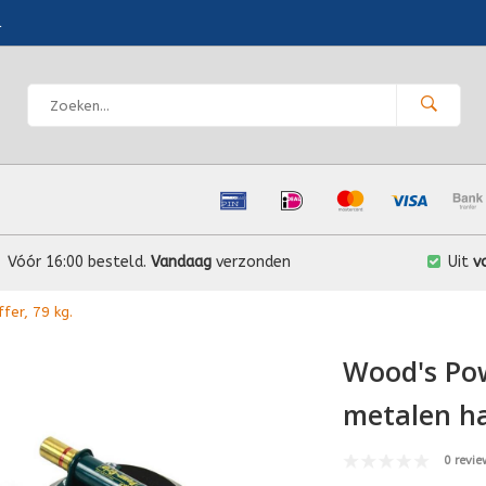
l
Vóór 16:00 besteld.
Vandaag
verzonden
Uit
v
fer, 79 kg.
Wood's Po
metalen han
0 revie