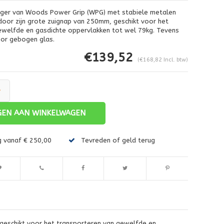
ger van Woods Power Grip (WPG) met stabiele metalen
oor zijn grote zuignap van 250mm, geschikt voor het
ewelfde en gasdichte oppervlakken tot wel 79kg. Tevens
oor gebogen glas.
€139,52
(€168,82 Incl. btw)
+
EN AAN WINKELWAGEN
Afbeelding vergroten
g vanaf € 250,00
Tevreden of geld terug
eschikt voor het transporteren van gewelfde en