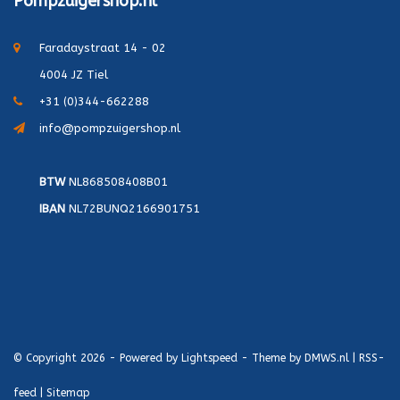
Pompzuigershop.nl
Faradaystraat 14 - 02
4004 JZ Tiel
+31 (0)344-662288
info@pompzuigershop.nl
BTW
NL868508408B01
IBAN
NL72BUNQ2166901751
© Copyright 2026 - Powered by
Lightspeed
- Theme by
DMWS.nl
|
RSS-
feed
|
Sitemap