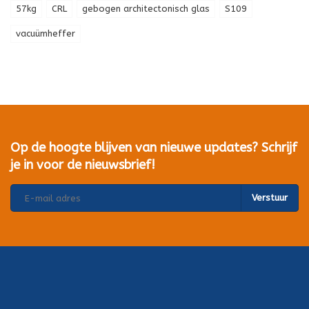
57kg
CRL
gebogen architectonisch glas
S109
vacuümheffer
Op de hoogte blijven van nieuwe updates? Schrijf
je in voor de nieuwsbrief!
Verstuur