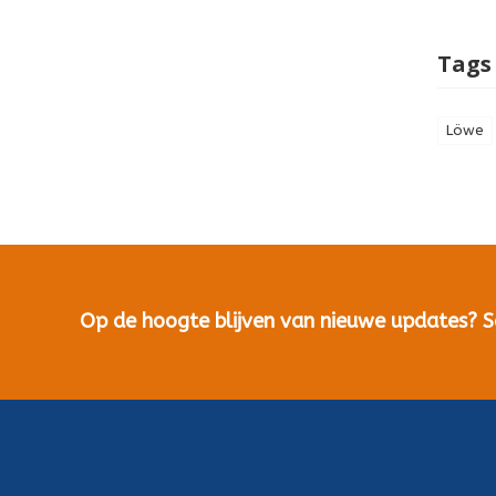
Tags
Löwe
Op de hoogte blijven van nieuwe updates? Sch