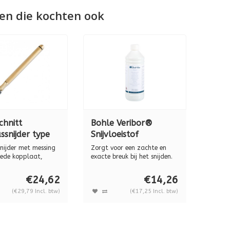
en die kochten ook
chnitt
Bohle Veribor®
ssnijder type
Snijvloeistof
et messing
Silberschnitt® 1000
snijder met messing
Zorgt voor een zachte en
BO 5000.0
ml navulling voor
rede kopplaat,
exacte breuk bij het snijden.
.
Het b...
manueel snijden BO
€24,62
€14,26
026.1
(€29,79 Incl. btw)
(€17,25 Incl. btw)