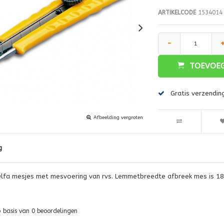
ARTIKELCODE
1534014
-
TOEVOEG
Gratis verzendin
Afbeelding vergroten
g
 Olfa mesjes met mesvoering van rvs. Lemmetbreedte afbreek mes is 
p basis van
0
beoordelingen