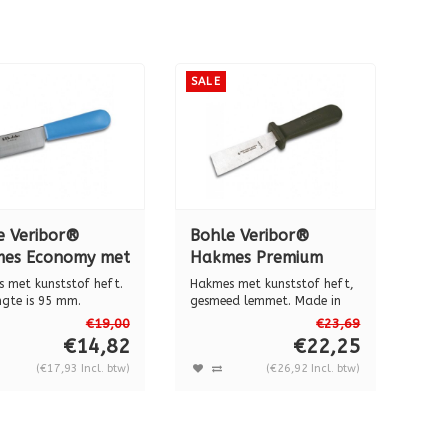
SALE
e Veribor®
Bohle Veribor®
es Economy met
Hakmes Premium
tstof handvat
"Don Carlos" met
 met kunststof heft.
Hakmes met kunststof heft,
164000
kunststof heft, BO
ngte is 95 mm.
gesmeed lemmet. Made in
: 30 ...
Germany, ...
5164200
€19,00
€23,69
€14,82
€22,25
(€17,93 Incl. btw)
(€26,92 Incl. btw)