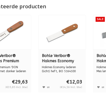
ateerde producten
SALE
Veribor®
Bohle Veribor®
Bohl
s Premium
Hakmes Economy
Hakm
CARLOS"
lederen (licht) heft,
kuns
Premium 'DON
Hakmes Economy lederen
Hakmes
n (donker)
BO 5164100
BO 5
met donker lederen
(licht) heft, BO 5164100
Mes le
ess...
professionee...
Breedte
BO 5164300
€29,63
€12,03
(€35,85 Incl. btw)
(€14,56 Incl. btw)