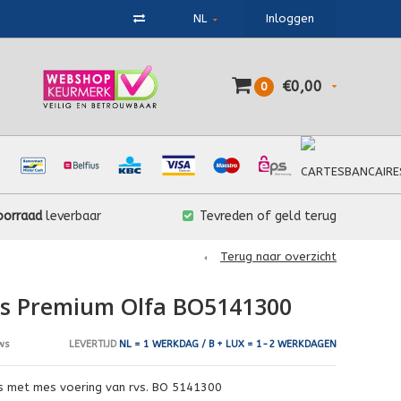
NL
Inloggen
€0,00
0
oorraad
leverbaar
Tevreden of geld terug
Terug naar overzicht
s Premium Olfa BO5141300
LEVERTIJD
NL = 1 WERKDAG / B + LUX = 1-2 WERKDAGEN
ws
es met mes voering van rvs. BO 5141300