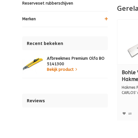
Reserveset rubberschijven
Gerel
Merken
Recent bekeken
Afbreekmes Premium Olfa BO
5141300
Bekijk product
Bohle 
Hakme
"DON 
Hakmes 
ledere
CARLOS' 
heft, prof
heft, 
Reviews