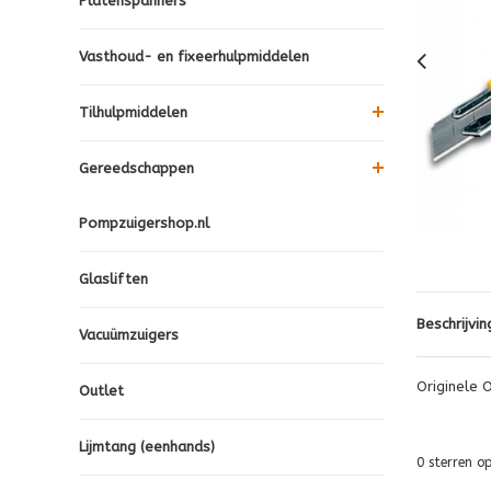
Platenspanners
Vasthoud- en fixeerhulpmiddelen
Tilhulpmiddelen
Gereedschappen
Pompzuigershop.nl
Glasliften
Beschrijvin
Vacuümzuigers
Originele
Outlet
Lijmtang (eenhands)
0
sterren o