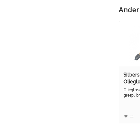
Ander
Silbers
Oliegla
5000 m
Olieglas
greep 
greep, b
origineel..