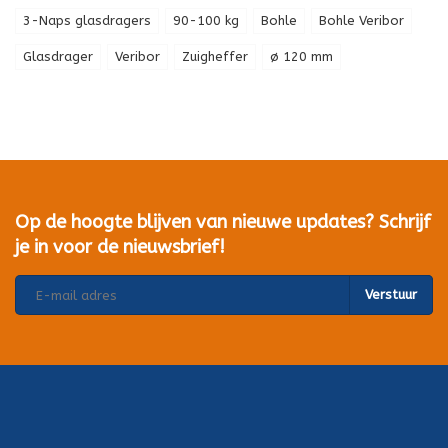
3-Naps glasdragers
90-100 kg
Bohle
Bohle Veribor
Glasdrager
Veribor
Zuigheffer
ø 120 mm
Op de hoogte blijven van nieuwe updates? Schrijf
je in voor de nieuwsbrief!
Verstuur