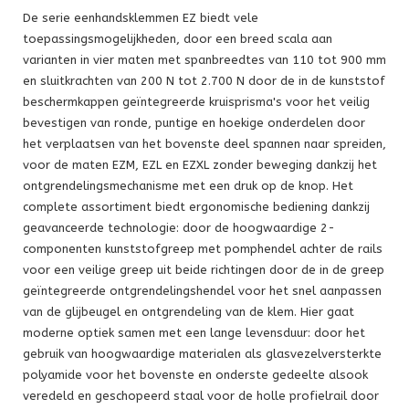
De serie eenhandsklemmen EZ biedt vele
toepassingsmogelijkheden, door een breed scala aan
varianten in vier maten met spanbreedtes van 110 tot 900 mm
en sluitkrachten van 200 N tot 2.700 N door de in de kunststof
beschermkappen geïntegreerde kruisprisma's voor het veilig
bevestigen van ronde, puntige en hoekige onderdelen door
het verplaatsen van het bovenste deel spannen naar spreiden,
voor de maten EZM, EZL en EZXL zonder beweging dankzij het
ontgrendelingsmechanisme met een druk op de knop. Het
complete assortiment biedt ergonomische bediening dankzij
geavanceerde technologie: door de hoogwaardige 2-
componenten kunststofgreep met pomphendel achter de rails
voor een veilige greep uit beide richtingen door de in de greep
geïntegreerde ontgrendelingshendel voor het snel aanpassen
van de glijbeugel en ontgrendeling van de klem. Hier gaat
moderne optiek samen met een lange levensduur: door het
gebruik van hoogwaardige materialen als glasvezelversterkte
polyamide voor het bovenste en onderste gedeelte alsook
veredeld en geschopeerd staal voor de holle profielrail door