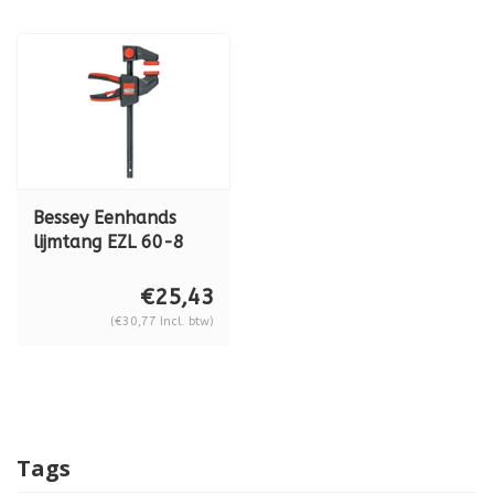
Bessey Eenhands
lijmtang EZL 60-8
€25,43
(€30,77 Incl. btw)
Tags