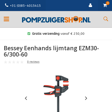
0
+31 (0)85-4015415
Gratis verzending
vanaf € 250,00
Bessey Eenhands lijmtang EZM30-
6/300-60
0 reviews