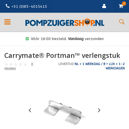
0
+31 (0)85-4015415
Vóór 16:00 besteld.
Vandaag
verzonden
Carrymate® Portman™ verlengstuk
0
LEVERTIJD
NL = 1 WERKDAG / B + LUX = 1-2
WERKDAGEN
reviews