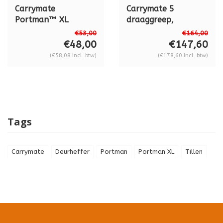
Carrymate
Carrymate 5
Portman™ XL
draaggreep,
spanwijdte 0 - 80
€53,00
€164,00
mm
€48,00
€147,60
(€58,08 Incl. btw)
(€178,60 Incl. btw)
Tags
Carrymate
Deurheffer
Portman
Portman XL
Tillen