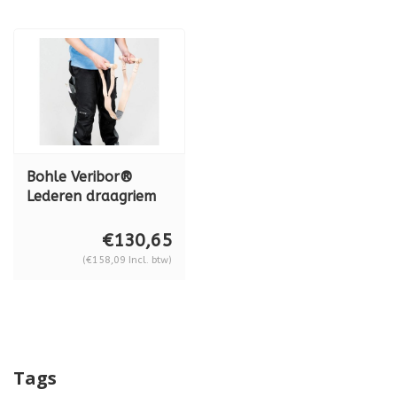
Bohle Veribor®
Lederen draagriem
BO 5065501
€130,65
(€158,09 Incl. btw)
Tags