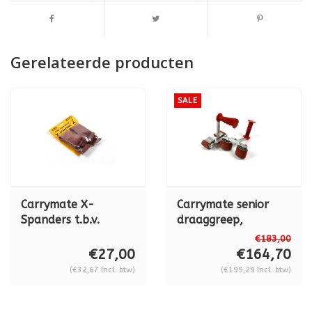
Gerelateerde producten
SALE
Carrymate X-
Carrymate senior
Spanders t.b.v.
draaggreep,
Carrymate 5, Senior
spanwijdte 40 - 120
€183,00
& XL
mm
€27,00
€164,70
(€32,67 Incl. btw)
(€199,29 Incl. btw)