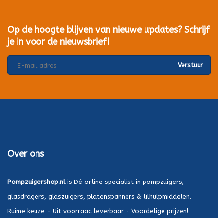
Op de hoogte blijven van nieuwe updates? Schrijf
je in voor de nieuwsbrief!
Verstuur
Over ons
Pompzuigershop.nl
is Dé online specialist in pompzuigers,
glasdragers, glaszuigers, platenspanners & tilhulpmiddelen.
Ruime keuze - Uit voorraad leverbaar - Voordelige prijzen!