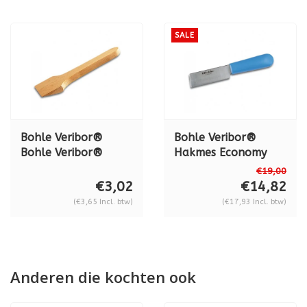
SALE
Bohle Veribor®
Bohle Veribor®
Bohle Veribor®
Hakmes Economy
Ruitenlichter hout
met kunststof
€19,00
(basic) BO 5165000
handvat BO
€3,02
€14,82
5164000
(€3,65 Incl. btw)
(€17,93 Incl. btw)
Anderen die kochten ook