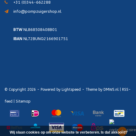
+31 (0)344-662288
info@pompzuigershop.nl
BTW
NL868508408B01
IBAN
NL72BUNQ2166901751
© Copyright 2026 - Powered by
Lightspeed
- Theme by
DMWS.nl
|
RSS-
feed
|
Sitemap
Wij slaan cookies op om onze website te verbeteren. Is dat akkoord?