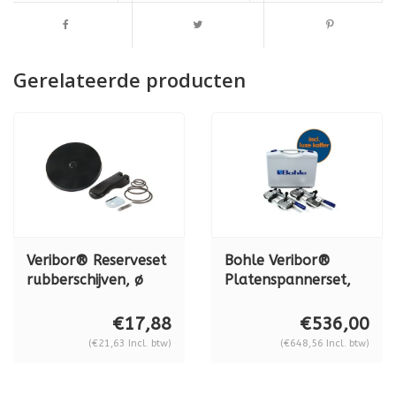
Gerelateerde producten
Veribor® Reserveset
Bohle Veribor®
rubberschijven, ø
Platenspannerset,
120 mm BO 614.032
10 - 55 mm BO
650.35 inclusief
€17,88
€536,00
koffer
(€21,63 Incl. btw)
(€648,56 Incl. btw)