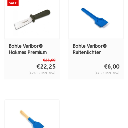
SALE
Bohle Veribor®
Bohle Veribor®
Hakmes Premium
Ruitenlichter
"Don Carlos" met
Premium, kunststof
€23,69
kunststof heft, BO
BO 5165301
€22,25
€6,00
5164200
(€26,92 Incl. btw)
(€7,26 Incl. btw)