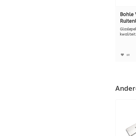
Bohle 
Ruitenl
Premiu
Glaslepel
met ho
kwaliteit
Kunststo
51654
Ander