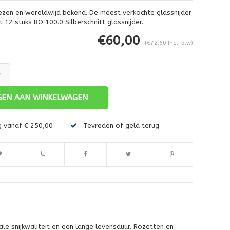
ezen en wereldwijd bekend. De meest verkochte glassnijder
 12 stuks BO 100.0 Silberschnitt glassnijder.
€60,00
(€72,60 Incl. btw)
+
EN AAN WINKELWAGEN
Afbeelding vergroten
g vanaf € 250,00
Tevreden of geld terug
le snijkwaliteit en een lange levensduur. Rozetten en