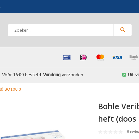
l
Vóór 16:00 besteld.
Vandaag
verzonden
Uit
v
ks) BO100.0
Bohle Veri
heft (doos
0 revie