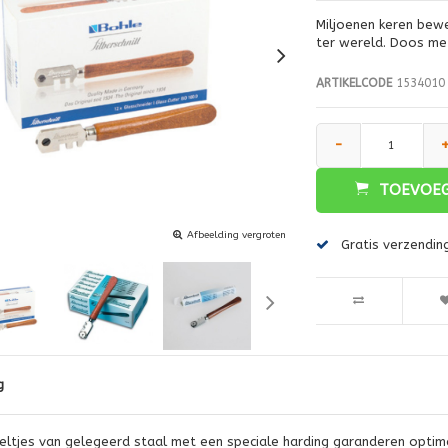
Miljoenen keren bew
ter wereld. Doos met
ARTIKELCODE
1534010
-
TOEVOEG
Afbeelding vergroten
Gratis verzendin
g
ieltjes van gelegeerd staal met een speciale harding garanderen optima