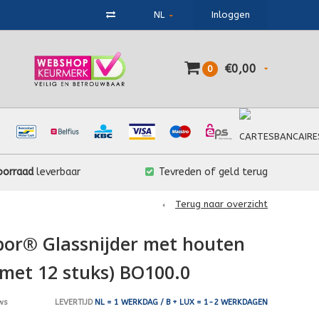
NL
Inloggen
€0,00
0
oorraad
leverbaar
Tevreden of geld terug
Terug naar overzicht
bor® Glassnijder met houten
 met 12 stuks) BO100.0
LEVERTIJD
NL = 1 WERKDAG / B + LUX = 1-2 WERKDAGEN
ws