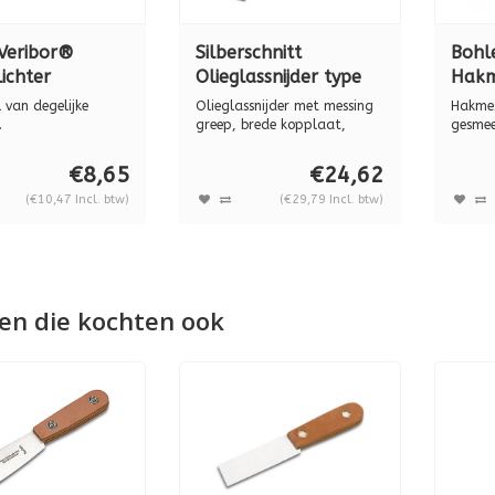
Veribor®
Silberschnitt
Bohl
ichter
Olieglassnijder type
Hakm
m, kunststof
5000 met messing
"Don
 van degelijke
Olieglassnijder met messing
Hakmes
uten heft BO
greep BO 5000.0
kuns
.
greep, brede kopplaat,
gesmee
f met houten han...
origineel...
Germany
00
5164
€8,65
€24,62
(€10,47 Incl. btw)
(€29,79 Incl. btw)
en die kochten ook