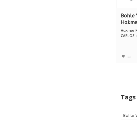
Bohle 
Hakme
"DON 
Hakmes 
ledere
CARLOS' 
heft, prof
heft, 
Tags
Bohle 