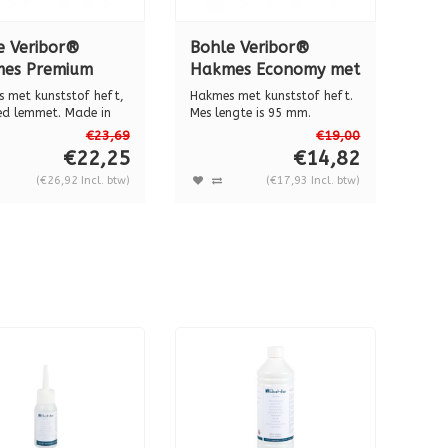
e Veribor®
Bohle Veribor®
es Premium
Hakmes Economy met
 Carlos" met
kunststof handvat
 met kunststof heft,
Hakmes met kunststof heft.
tstof heft, BO
BO 5164000
d lemmet. Made in
Mes lengte is 95 mm.
, ...
Breedte: 30 ...
200
€23,69
€19,00
€22,25
€14,82
(€26,92 Incl. btw)
(€17,93 Incl. btw)