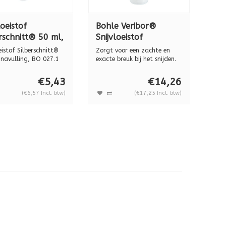
loeistof
Bohle Veribor®
rschnitt® 50 ml,
Snijvloeistof
27.1
Silberschnitt® 1000
eistof Silberschnitt®
Zorgt voor een zachte en
ml navulling voor
 navulling, BO 027.1
exacte breuk bij het snijden.
Het b...
manueel snijden BO
€5,43
€14,26
026.1
(€6,57 Incl. btw)
(€17,25 Incl. btw)