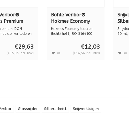
Veribor®
Bohle Veribor®
Snijv
s Premium
Hakmes Economy
Silbe
CARLOS"
lederen (licht) heft,
BO 0
Premium 'DON
Hakmes Economy lederen
Snijvlo
n (donker)
BO 5164100
met donker lederen
(licht) heft, BO 5164100
50 ml,
ess...
professionee...
HS...
BO 5164300
€29,63
€12,03
(€35,85 Incl. btw)
(€14,56 Incl. btw)
Veribor
Glassnijder
Silberschnitt
Snijwerktuigen