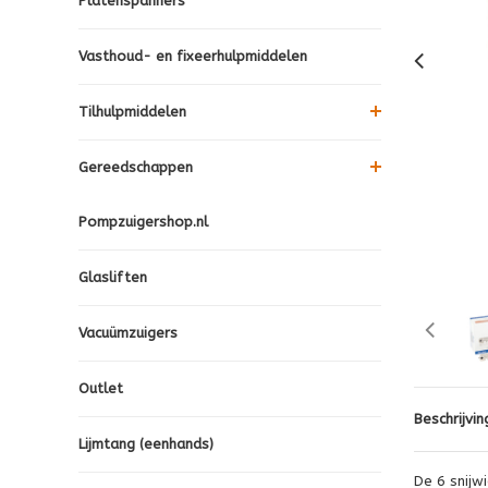
Platenspanners
Vasthoud- en fixeerhulpmiddelen
Tilhulpmiddelen
Gereedschappen
Pompzuigershop.nl
Glasliften
Vacuümzuigers
Outlet
Beschrijvin
Lijmtang (eenhands)
De 6 snijw