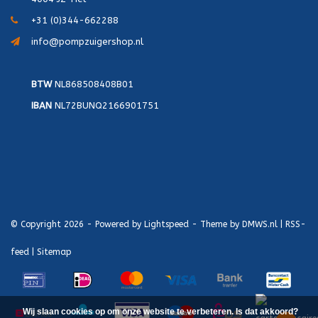
+31 (0)344-662288
info@pompzuigershop.nl
BTW
NL868508408B01
IBAN
NL72BUNQ2166901751
© Copyright 2026 - Powered by
Lightspeed
- Theme by
DMWS.nl
|
RSS-
feed
|
Sitemap
Wij slaan cookies op om onze website te verbeteren. Is dat akkoord?