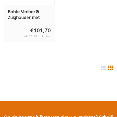
Bohle Veribor®
Zuighouder met
handpomp BO
5312090
€101,70
(€123,06 Incl. btw)