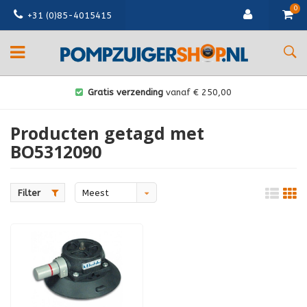
0
+31 (0)85-4015415
Gratis verzending
vanaf € 250,00
Producten getagd met
BO5312090
Filter
Meest
bekeken