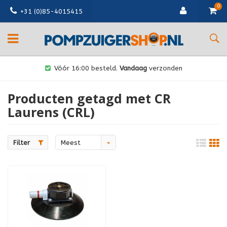
0
+31 (0)85-4015415
Vóór 16:00 besteld.
Vandaag
verzonden
Producten getagd met CR
Laurens (CRL)
Filter
Meest
bekeken