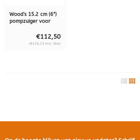
Wood's 15.2 cm (6")
pompzuiger voor
applicatie met 1 / 4-
20 x 3/8" draadstift
€112,50
TL6AM kunststof
(€136,13 Incl. btw)
behuizing