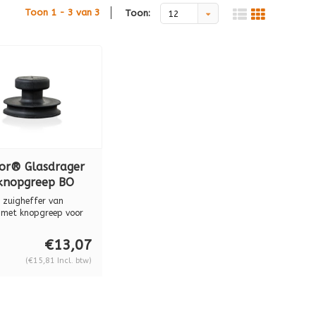
Toon 1 - 3 van 3
Toon:
12
bor® Glasdrager
knopgreep BO
0 15 kg
r zuigheffer van
 met knopgreep voor
fen ...
€13,07
(€15,81 Incl. btw)