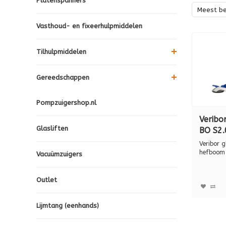
Platenspanners
Meest b
Vasthoud- en fixeerhulpmiddelen
Tilhulpmiddelen
Gereedschappen
Pompzuigershop.nl
Veribo
Glasliften
BO S2.
stuks i
Veribor 
hefboom 
Vacuümzuigers
het drage
Outlet
Lijmtang (eenhands)