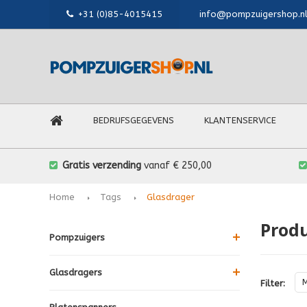
+31 (0)85-4015415
info@pompzuigershop.n
BEDRIJFSGEGEVENS
KLANTENSERVICE
Gratis verzending
vanaf € 250,00
Home
Tags
Glasdrager
Prod
Pompzuigers
Glasdragers
M
Filter: