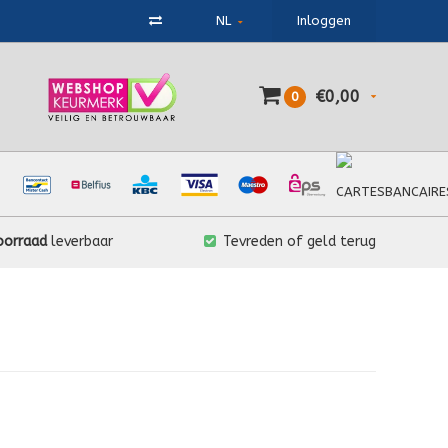
NL
Inloggen
€0,00
0
oorraad
leverbaar
Tevreden of geld terug