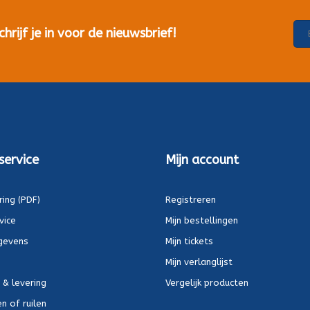
rijf je in voor de nieuwsbrief!
service
Mijn account
ring (PDF)
Registreren
vice
Mijn bestellingen
gevens
Mijn tickets
Mijn verlanglijst
 & levering
Vergelijk producten
n of ruilen