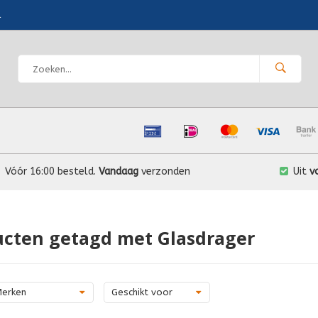
l
Vóór 16:00 besteld.
Vandaag
verzonden
Uit
v
ucten getagd met Glasdrager
erken
Geschikt voor