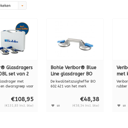
ekeken
r® Glasdragers
Bohle Veribor® Blue
Veri
0BL set van 2
Line glasdrager BO
met 
n koffer
602.421, aluminium
609.
glasdrager met
De kwaliteitszuigheffer BO
Veribo
60 kg.
en dwarsgreep voor
602.421 van het merk
rubber
n...
Veribor® is...
het hef
€108,95
€48,38
(€131,83 Incl. btw)
(€58,54 Incl. btw)