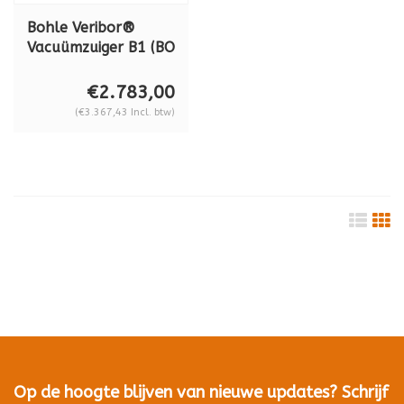
Bohle Veribor®
Vacuümzuiger B1 (BO
B18 DM4 GS)
vacuümzuiger,
€2.783,00
dubbel circuit,
(€3.367,43 Incl. btw)
draaglast 180 kg
Op de hoogte blijven van nieuwe updates? Schrijf