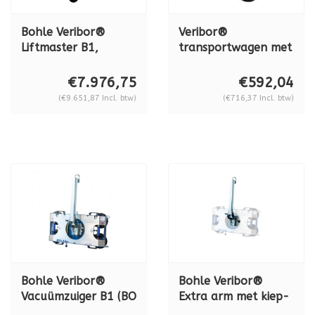
Bohle Veribor®
Veribor®
Liftmaster B1,
transportwagen met
dubbel circuit, 180
geïntegreerde
kg. BO 88.25
pompzuiger BO
€7.976,75
€592,04
680.0
(€9.651,87 Incl. btw)
(€716,37 Incl. btw)
Bohle Veribor®
Bohle Veribor®
Vacuümzuiger B1 (BO
Extra arm met kiep-
B18 DM4 GS)
& draaifunctie BO