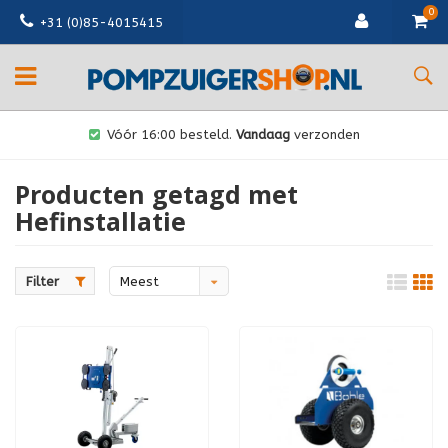
0
+31 (0)85-4015415
Vóór 16:00 besteld.
Vandaag
verzonden
Producten getagd met
Hefinstallatie
Filter
Meest
bekeken