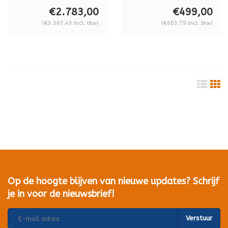
vacuümzuiger,
88.026 los te
€2.783,00
€499,00
dubbel circuit,
gebruiken en voor
(€3.367,43 Incl. btw)
(€603,79 Incl. btw)
draaglast 180 kg
de Liftmaster
B1B18DM4GS
Op de hoogte blijven van nieuwe updates? Schrijf
je in voor de nieuwsbrief!
Verstuur