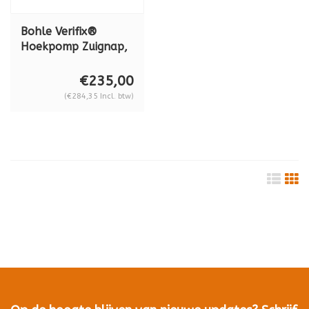
Bohle Verifix®
Hoekpomp Zuignap,
beenbreedte 100
mm - beenlengte 72
€235,00
mm, BO 638.0
(€284,35 Incl. btw)