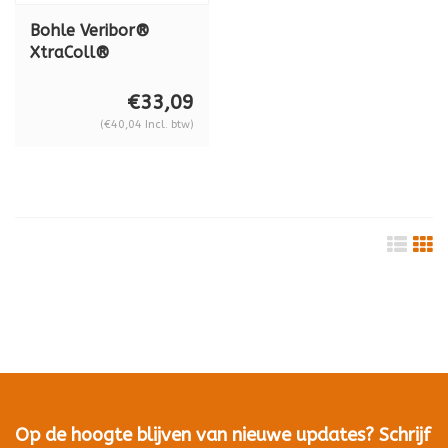
Bohle Veribor®
XtraColl®
dubbelzijdig
plakband, rand
€33,09
gepassiveerd,
(€40,04 Incl. btw)
glasdikte van 8 mm
t/m 17,52 mm, 12
meter
Op de hoogte blijven van nieuwe updates? Schrijf