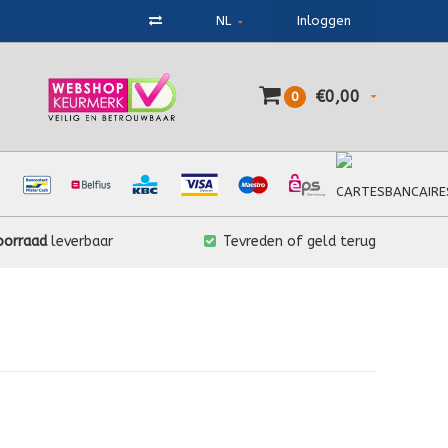
NL
Inloggen
€0,00
0
oorraad
leverbaar
Tevreden of geld terug