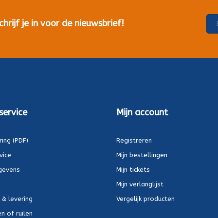
rijf je in voor de nieuwsbrief!
service
Mijn account
ring (PDF)
Registreren
vice
Mijn bestellingen
gevens
Mijn tickets
Mijn verlanglijst
 & levering
Vergelijk producten
n of ruilen