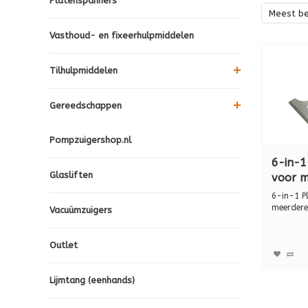
Platenspanners
Meest b
Vasthoud- en fixeerhulpmiddelen
Tilhulpmiddelen
Gereedschappen
Pompzuigershop.nl
6-in-
Glasliften
voor m
toepas
6-in-1 P
206
meerdere
Vacuümzuigers
Verwijder
Outlet
Lijmtang (eenhands)