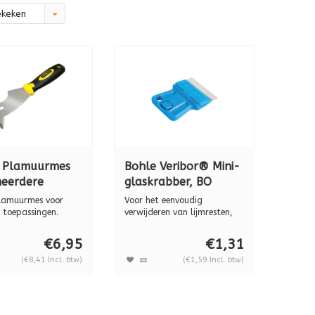
ekeken
1 Plamuurmes
Bohle Veribor® Mini-
eerdere
glaskrabber, BO
singen, 0-28-
3002007
lamuurmes voor
Voor het eenvoudig
 toepassingen.
verwijderen van lijmresten,
en va...
stickers en a...
€6,95
€1,31
(€8,41 Incl. btw)
(€1,59 Incl. btw)