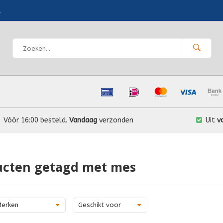
l
Vóór 16:00 besteld.
Vandaag
verzonden
Uit
v
ucten getagd met mes
erken
Geschikt voor