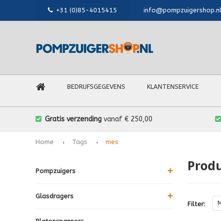
+31 (0)85-4015415
info@pompzuigershop.n
BEDRIJFSGEGEVENS
KLANTENSERVICE
Gratis verzending
vanaf € 250,00
Home
Tags
mes
Prod
Pompzuigers
Glasdragers
M
Filter: