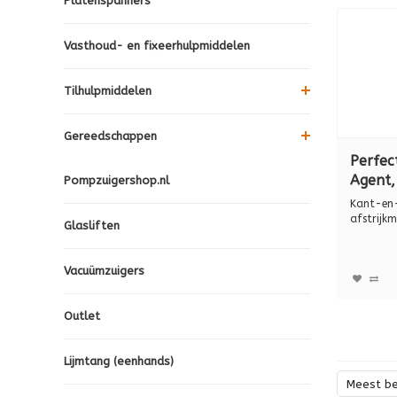
Platenspanners
Vasthoud- en fixeerhulpmiddelen
Tilhulpmiddelen
Gereedschappen
Perfect
Agent,
Pompzuigershop.nl
P120.1
Kant-en
afstrijkm
Glasliften
voegkitte
Voor het 
Vacuümzuigers
Outlet
Lijmtang (eenhands)
Meest b