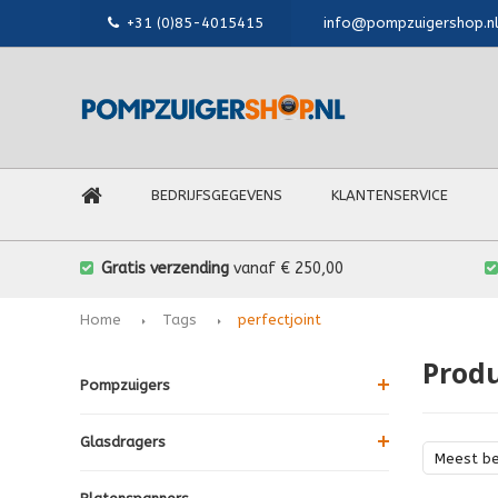
+31 (0)85-4015415
info@pompzuigershop.n
BEDRIJFSGEGEVENS
KLANTENSERVICE
Gratis verzending
vanaf € 250,00
Home
Tags
perfectjoint
Produ
Pompzuigers
Glasdragers
Meest b