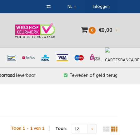
NL
Inloggen
€0,00
0
oorraad
leverbaar
Tevreden of geld terug
Toon 1 - 1 van 1
Toon:
12