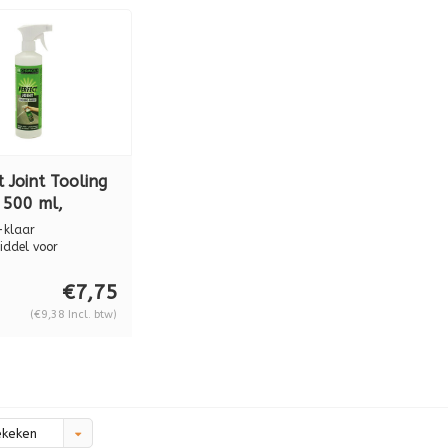
 Joint Tooling
 500 ml,
9.004
-klaar
iddel voor
n.
glad...
€7,75
(€9,38 Incl. btw)
ekeken