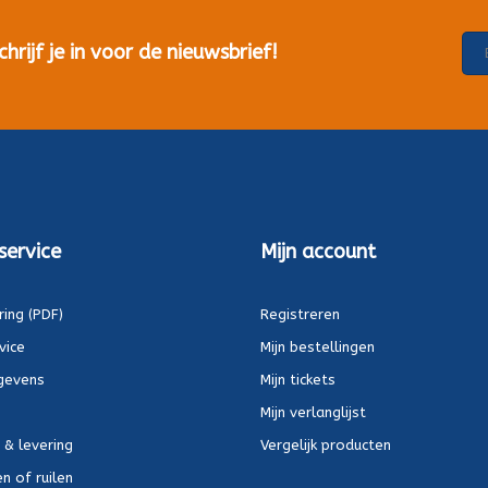
rijf je in voor de nieuwsbrief!
service
Mijn account
ring (PDF)
Registreren
vice
Mijn bestellingen
gevens
Mijn tickets
Mijn verlanglijst
 & levering
Vergelijk producten
n of ruilen