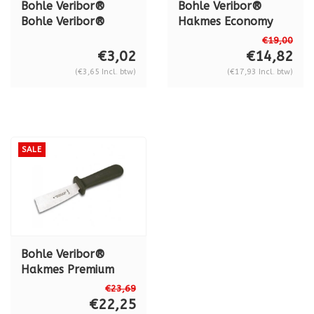
Bohle Veribor®
Bohle Veribor®
Bohle Veribor®
Hakmes Economy
Ruitenlichter hout
met kunststof
€19,00
(basic) BO 5165000
handvat BO
€3,02
€14,82
5164000
(€3,65 Incl. btw)
(€17,93 Incl. btw)
SALE
Bohle Veribor®
Hakmes Premium
"Don Carlos" met
€23,69
kunststof heft, BO
€22,25