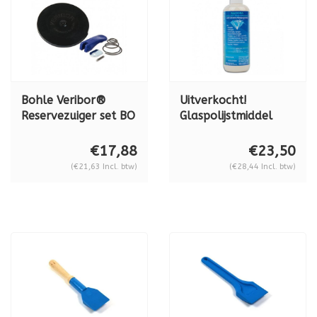
Bohle Veribor®
Uitverkocht!
Reservezuiger set BO
Glaspolijstmiddel
614.0BL tbv Blue
Radora Brillant, 500
Line 120 mm
ml, BO5008003
€17,88
€23,50
zuignappen
(€21,63 Incl. btw)
(€28,44 Incl. btw)