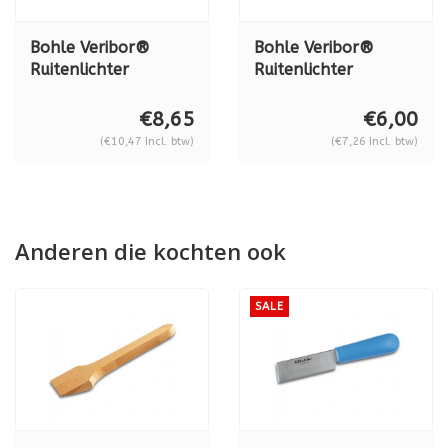
Bohle Veribor®
Bohle Veribor®
Ruitenlichter
Ruitenlichter
Premium, kunststof
Premium, kunststof
met houten heft BO
BO 5165301
€8,65
€6,00
5165400
(€10,47 Incl. btw)
(€7,26 Incl. btw)
Anderen die kochten ook
SALE