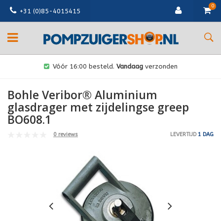
0
+31 (0)85-4015415
Vóór 16:00 besteld.
Vandaag
verzonden
Bohle Veribor® Aluminium
glasdrager met zijdelingse greep
BO608.1
0 reviews
LEVERTIJD
1 DAG