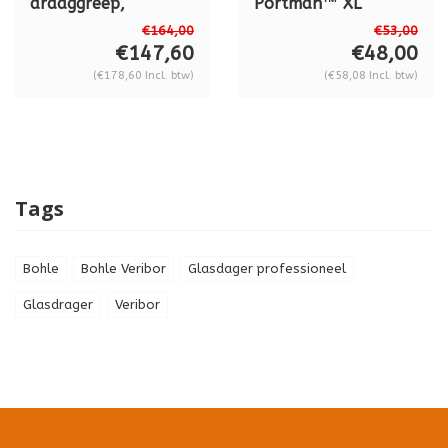
draaggreep,
Portman™ XL
spanwijdte 0 - 80
€164,00
€53,00
mm
€147,60
€48,00
(€178,60 Incl. btw)
(€58,08 Incl. btw)
Tags
Bohle
Bohle Veribor
Glasdager professioneel
Glasdrager
Veribor