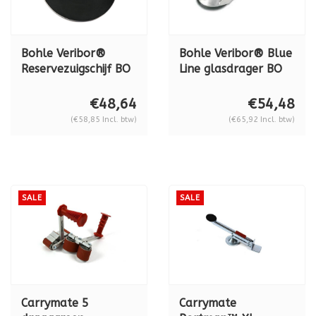
Bohle Veribor®
Bohle Veribor® Blue
Reservezuigschijf BO
Line glasdrager BO
615.1
602.0BL, aluminium,
70 kg
€48,64
€54,48
(€58,85 Incl. btw)
(€65,92 Incl. btw)
SALE
SALE
Carrymate 5
Carrymate