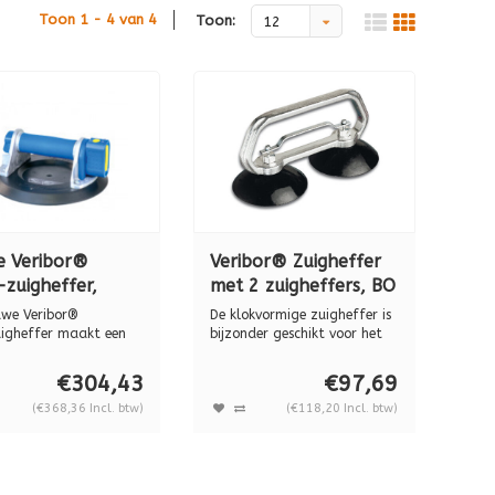
Toon 1 - 4 van 4
Toon:
12
e Veribor®
Veribor® Zuigheffer
zuigheffer,
met 2 zuigheffers, BO
inium, BO 601A,
602.50
uwe Veribor®
De klokvormige zuigheffer is
kg
igheffer maakt een
bijzonder geschikt voor het
an de ve...
hef...
€304,43
€97,69
(€368,36 Incl. btw)
(€118,20 Incl. btw)