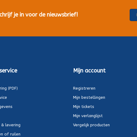
rijf je in voor de nieuwsbrief!
service
Mijn account
ring (PDF)
Registreren
vice
Mijn bestellingen
gevens
Mijn tickets
Mijn verlanglijst
 & levering
Vergelijk producten
n of ruilen