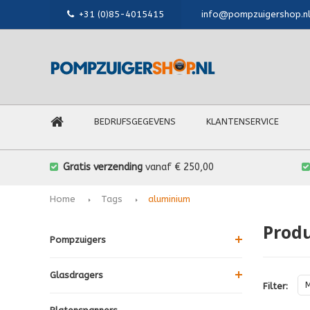
+31 (0)85-4015415
info@pompzuigershop.n
BEDRIJFSGEGEVENS
KLANTENSERVICE
Gratis verzending
vanaf € 250,00
Home
Tags
aluminium
Prod
Pompzuigers
Glasdragers
M
Filter: