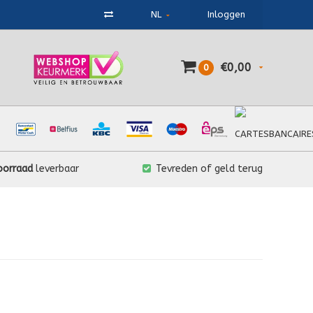
NL
Inloggen
€0,00
0
oorraad
leverbaar
Tevreden of geld terug