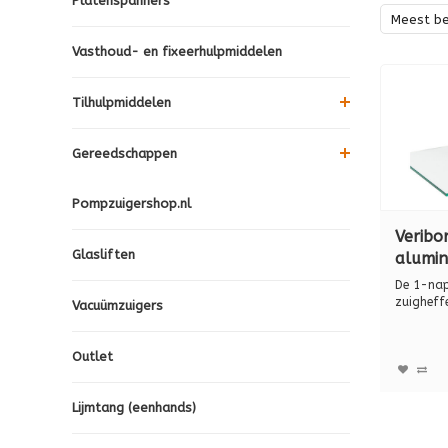
Platenspanners
Meest b
Vasthoud- en fixeerhulpmiddelen
Tilhulpmiddelen
Gereedschappen
Pompzuigershop.nl
Veribo
Glasliften
alumin
voor
De 1-nap
eenhan
zuigheffe
Vacuümzuigers
werkwijze
BO 600
Outlet
Lijmtang (eenhands)