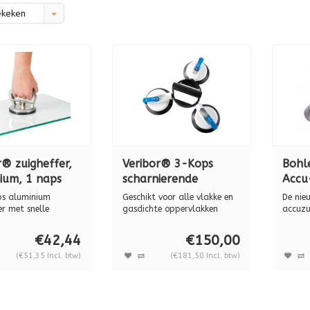
ekeken
r® zuigheffer,
Veribor® 3-Kops
Bohl
ium, 1 naps
scharnierende
Accu-
zuigheffer van
alum
s aluminium
Geschikt voor alle vlakke en
De nie
dsbediening,
kunststof, BO 603.2G
120 
r met snelle
gasdichte oppervlakken
accuzu
. Het vac...
zoals gl...
einde a
.0
€42,44
€150,00
(€51,35 Incl. btw)
(€181,50 Incl. btw)