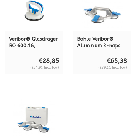
Veribor® Glasdrager
Bohle Veribor®
BO 600.1G,
Aluminium 3-naps
kunststof, 25 kg.
zuigheffer BO
603.021, Serie 2021
€28,85
€65,38
(€34,91 Incl. btw)
(€79,11 Incl. btw)