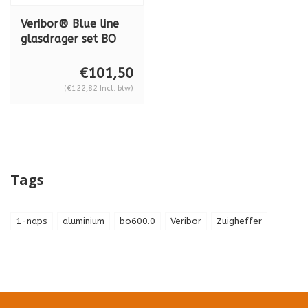
Veribor® Blue line
glasdrager set BO
S2.421, 60 kg
(inclusief koffer)
€101,50
(€122,82 Incl. btw)
Tags
1-naps
aluminium
bo600.0
Veribor
Zuigheffer