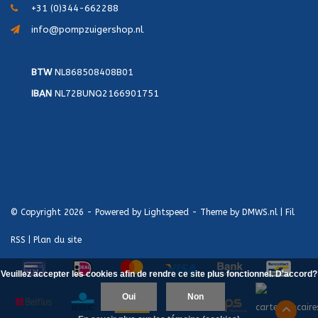
+31 (0)344-662288
info@pompzuigershop.nl
BTW
NL868508408B01
IBAN
NL72BUNQ2166901751
© Copyright 2026 - Powered by
Lightspeed
- Theme by
DMWS.nl
|
Fil
RSS
|
Plan du site
Veuillez accepter les cookies afin de rendre ce site plus fonctionnel. D'accord?
Oui
Non