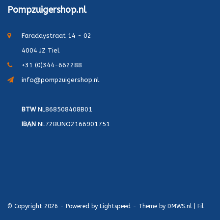
Pompzuigershop.nl
Faradaystraat 14 - 02
4004 JZ Tiel
+31 (0)344-662288
info@pompzuigershop.nl
BTW
NL868508408B01
IBAN
NL72BUNQ2166901751
© Copyright 2026 - Powered by
Lightspeed
- Theme by
DMWS.nl
|
Fil