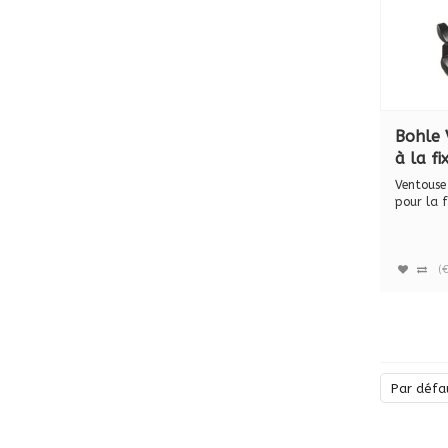
Bohle 
à la f
articul
Ventouse 
BO 60
pour la f
div...
(
Par défa