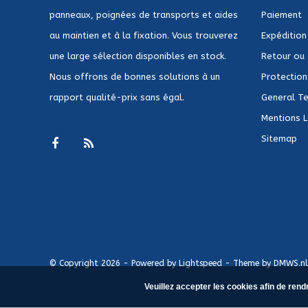
panneaux, poignées de transports et aides
Paiement
au maintien et à la fixation. Vous trouverez
Expédition
une large sélection disponibles en stock.
Retour ou
Nous offrons de bonnes solutions à un
Protection 
rapport qualité-prix sans égal.
General Te
Mentions 
Sitemap
© Copyright 2026 - Powered by
Lightspeed
- Theme by
DMWS.nl
Veuillez accepter les cookies afin de rend