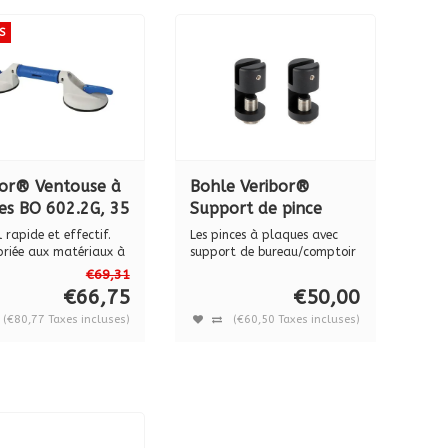
S
bor® Ventouse à
Bohle Veribor®
tes BO 602.2G, 35
Support de pince
VetroScreen
 rapide et effectif.
Les pinces à plaques avec
aluminium, noir mat
riée aux matériaux à
support de bureau/comptoir
offren...
RAL 9005, lot de 2,
€69,31
€66,75
€50,00
BO 5200191
(€80,77 Taxes incluses)
(€60,50 Taxes incluses)