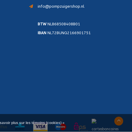
info@pompzuigershop.nl
BTW
NL868508408B01
IBAN
NL72BUNQ2166901751
savoir plus sur les témoins (cookies) »