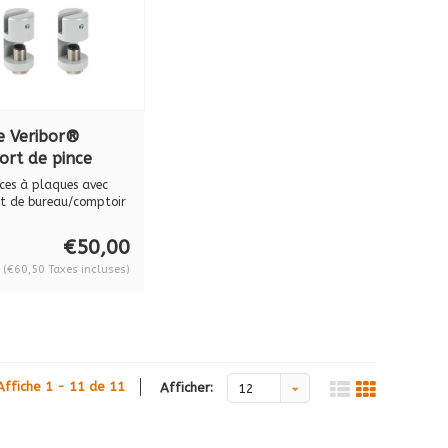
e Veribor®
ort de pince
oScreen
nces à plaques avec
nium, gris RAL
t de bureau/comptoir
..
 lot de 2, BO
€50,00
190
(€60,50 Taxes incluses)
Affiche 1 - 11 de 11
Afficher:
12