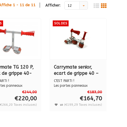
Affiche 1 - 11 de 11
Afficher:
12
S
SOLDES
ymate TG 120 P,
Carrymate senior,
 de grippe 40-
ecart de grippe 40 –
 mm
120 mm
ARTI !
C'EST PARTI !
rtes panneaux
Les portes panneaux
ATE® sont livrés ...
CARRYMATE® sont livrés ...
€244,00
€183,00
€220,00
€164,70
(€266,20 Taxes incluses)
(€199,29 Taxes incluses)