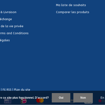
Ma liste de souhaits
 & Livraison
Comparer les produits
 échange
de la vie privée
rms and Conditions
Légales
|
Fil RSS
|
Plan du site
re ce site plus fonctionnel. D'accord?
Oui
Non
En 