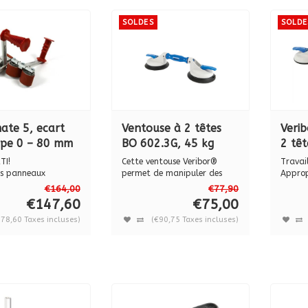
SOLDES
SOLDE
ate 5, ecart
Ventouse à 2 têtes
Veri
ppe 0 – 80 mm
BO 602.3G, 45 kg
2 tê
kg.
TI!
Cette ventouse Veribor®
Travail
es panneaux
permet de manipuler des
Approp
® sont livrés p...
surfaces tr...
su...
€164,00
€77,90
€147,60
€75,00
78,60 Taxes incluses)
(€90,75 Taxes incluses)