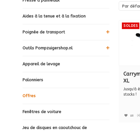
Presse à panneaux
Par défa
Aides à la tenue et à la fixation
SOLDES
Poignée de transport
Outils Pompzuigershop.nl
Appareil de levage
Carry
Palonniers
XL
Jusqu'à 
stocks !
Offres
Carrymat
Fenêtres de voiture
(
Jeu de disques en caoutchouc de