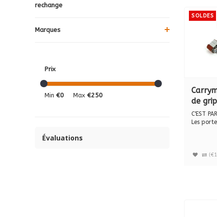
rechange
SOLDES
Marques
Prix
Carrym
Min
€0
Max
€250
de gri
C'EST PAR
Les port
CARRYMATE
Évaluations
(€1