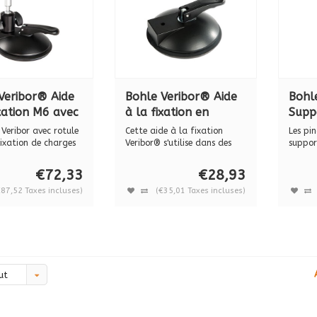
Veribor® Aide
Bohle Veribor® Aide
Bohl
ixation M6 avec
à la fixation en
Supp
ation à bille
aluminium Filetage
Vetr
Veribor avec rotule
Cette aide à la fixation
Les pi
0.24
M10 x 1 BO 600.2G1
alumi
ixation de charges
Veribor® s'utilise dans des
suppor
domai...
offren.
9006,
€72,33
€28,93
5200
€87,52 Taxes incluses)
(€35,01 Taxes incluses)
ut