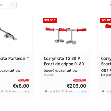
ut
SOLDES
SOLDE
mate Portman™
Carrymate TG 80 P
Carr
Ecart de grippe 0-80
Ecart
mm
120
épuisement des
Jusqu'à épuisement des
C'EST P
stocks !
Les po
e® Portman™ XL...
Les portes panneaux CARRY...
CARRYM
€53,00
€225,50
€48,00
€203,00
€58,08 Taxes incluses)
(€245,63 Taxes incluses)