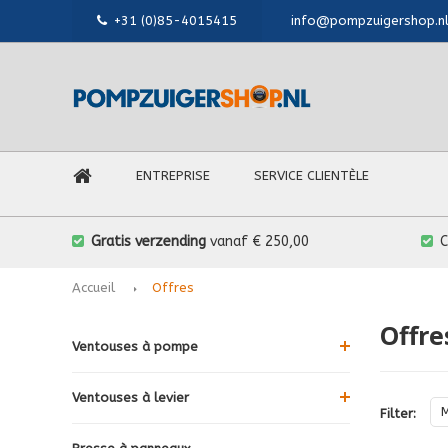
+31 (0)85-4015415
info@pompzuigershop.n
ENTREPRISE
SERVICE CLIENTÈLE
Gratis verzending
vanaf € 250,00
Accueil
Offres
Offre
Ventouses à pompe
Ventouses à levier
Filter: