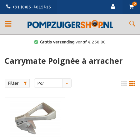
0
+31 (0)85-4015415
Gratis verzending
vanaf € 250,00
Carrymate Poignée à arracher
Filter
Par
défaut