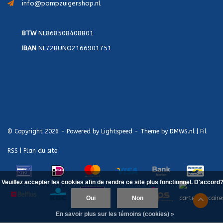
info@pompzuigershop.nl
BTW
NL868508408B01
IBAN
NL72BUNQ2166901751
© Copyright 2026 - Powered by
Lightspeed
- Theme by
DMWS.nl
|
Fil
RSS
|
Plan du site
Veuillez accepter les cookies afin de rendre ce site plus fonctionnel. D'accord
Oui
Non
En savoir plus sur les témoins (cookies) »