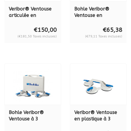
Veribor® Ventouse
Bohle Veribor®
articulée en
Ventouse en
plastique à 3 têtes ,
aluminium à 3
BO 603.2G
ventouses BO
€150,00
€65,38
603.021, série 2021
(€181,50 Taxes incluses)
(€79,11 Taxes incluses)
Bohle Veribor®
Veribor® Ventouse
Ventouse à 3
en plastique à 3
ventouses Veribor®
têtes avec 3 têtes