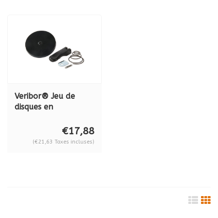
Veribor® Jeu de
disques en
caoutchouc de
rechange, ø 120 mm
€17,88
BO 614.032
(€21,63 Taxes incluses)