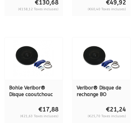
en aluminium BO
BO 603.1G
€130,68
€49,92
S3.021, en set Série
(€158,12 Taxes incluses)
(€60,40 Taxes incluses)
2021
Bohle Veribor®
Veribor® Disque de
Disque caoutchouc
rechange BO
BO 614.0BL, 120 mm
614.02BL
€17,88
€21,24
(€21,63 Taxes incluses)
(€25,70 Taxes incluses)