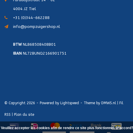
4004 JZ Tiel
+31 (0)344-662288
info@pompzuigershop.nl
BTW
NL868508408B01
IBAN
NL72BUNQ2166901751
© Copyright 2026 - Powered by
Lightspeed
- Theme by
DMWS.nl
|
Fil
RSS
|
Plan du site
Veuillez accepter les cookies afin de rendre ce site plus fonctionnel. D'accord