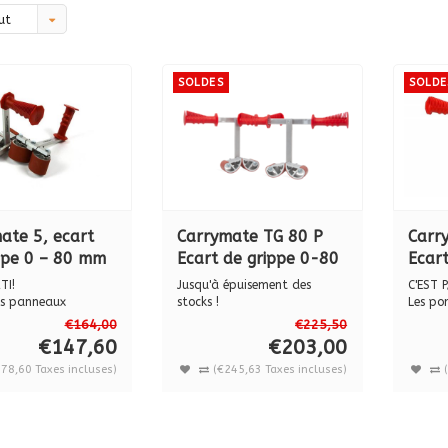
ut
SOLDES
SOLDE
ate 5, ecart
Carrymate TG 80 P
Carr
ppe 0 – 80 mm
Ecart de grippe 0-80
Ecart
mm
120
TI!
Jusqu'à épuisement des
C'EST P
es panneaux
stocks !
Les po
® sont livrés p...
Les portes panneaux CARRY...
CARRYM
€164,00
€225,50
€147,60
€203,00
78,60 Taxes incluses)
(€245,63 Taxes incluses)