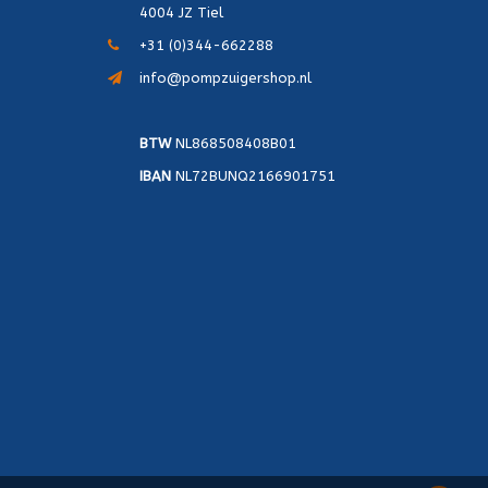
4004 JZ Tiel
+31 (0)344-662288
info@pompzuigershop.nl
BTW
NL868508408B01
IBAN
NL72BUNQ2166901751