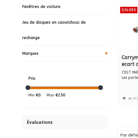
Fenêtres de voiture
SOLDES
Jeu de disques en caoutchouc de
rechange
Marques
Carrym
ecart 
120 m
C'EST PAR
Les port
Prix
CARRYMATE
Min
€0
Max
€250
(€1
Évaluations
Par défa