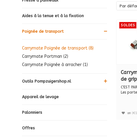
Presse à panneaux
Par défa
Aides à la tenue et à la fixation
SOLDES
Poignée de transport
Carrymate Poignée de transport (8)
Carrymate Portman (2)
Carrymate Poignée à arracher (1)
Carrym
de gri
Outils Pompzuigershop.nl
C'EST PAR
Les port
Appareil de levage
CARRYMATE
Palonniers
(€1
Offres