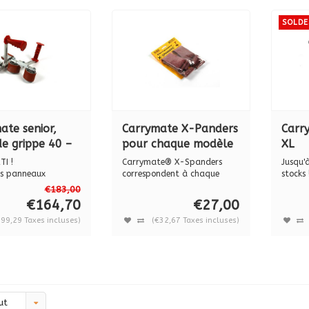
SOLDE
ate senior,
Carrymate X-Panders
Carr
de grippe 40 –
pour chaque modèle
XL
m
Carrymate 5, Senior
TI !
Carrymate® X-Spanders
Jusqu'
& XL
es panneaux
correspondent à chaque
stocks 
® sont livrés ...
poignée de C...
Carrym
€183,00
€164,70
€27,00
99,29 Taxes incluses)
(€32,67 Taxes incluses)
ut