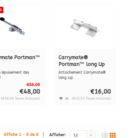
S
ymate Portman™
Carrymate®
Portman™ long Lip
à épuisement des
Attachement Carrymate®
!
long Lip
ate® Portman™ XL...
Rallonge Carrymate® Portm
€53,00
€48,00
€16,00
(€58,08 Taxes incluses)
(€19,36 Taxes incluses)
Affiche 1 - 8 de 8
Afficher:
12