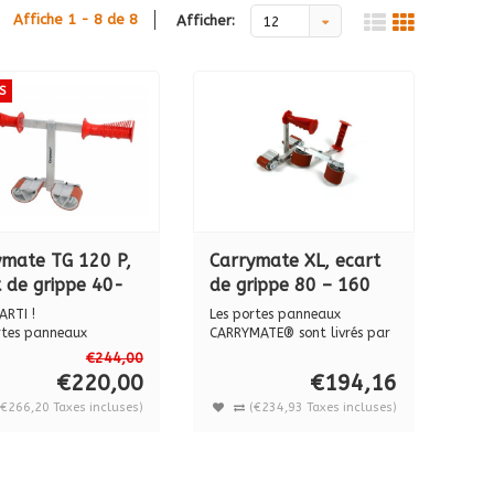
Affiche 1 - 8 de 8
Afficher:
12
S
ymate TG 120 P,
Carrymate XL, ecart
 de grippe 40-
de grippe 80 – 160
 mm
mm
ARTI !
Les portes panneaux
rtes panneaux
CARRYMATE® sont livrés par
ATE® sont livrés ...
paires, cha...
€244,00
€220,00
€194,16
(€266,20 Taxes incluses)
(€234,93 Taxes incluses)