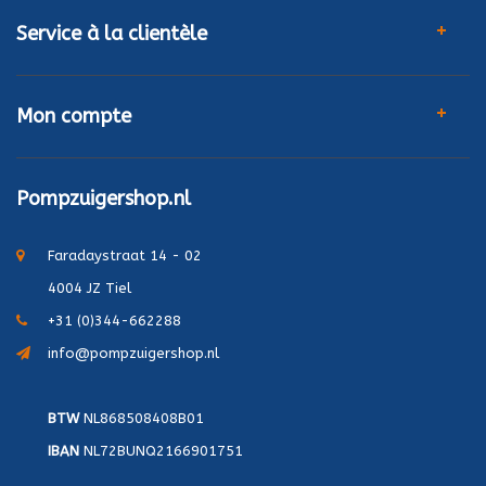
Service à la clientèle
Mon compte
Pompzuigershop.nl
Faradaystraat 14 - 02
4004 JZ Tiel
+31 (0)344-662288
info@pompzuigershop.nl
BTW
NL868508408B01
IBAN
NL72BUNQ2166901751