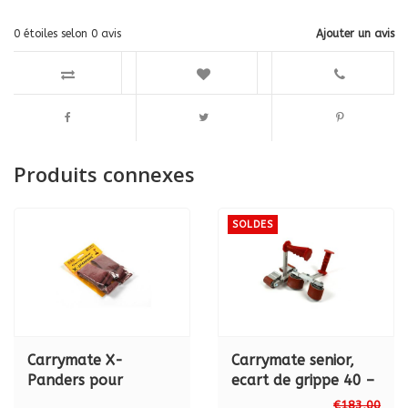
0
étoiles selon
0
avis
Ajouter un avis
Produits connexes
SOLDES
Carrymate X-
Carrymate senior,
Panders pour
ecart de grippe 40 –
chaque modèle
120 mm
€183,00