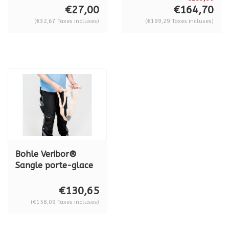
Carrymate 5, Senior
€27,00
€164,70
& XL
(€32,67 Taxes incluses)
(€199,29 Taxes incluses)
Bohle Veribor®
Sangle porte-glace
en cuir BO 5065501
€130,65
(€158,09 Taxes incluses)