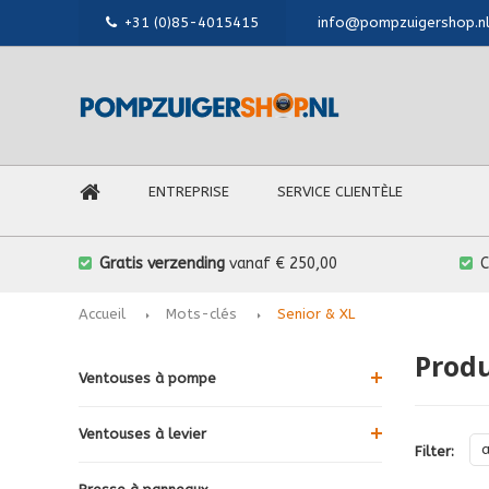
+31 (0)85-4015415
info@pompzuigershop.n
ENTREPRISE
SERVICE CLIENTÈLE
Gratis verzending
vanaf € 250,00
Accueil
Mots-clés
Senior & XL
Produ
Ventouses à pompe
Ventouses à levier
a
Filter: