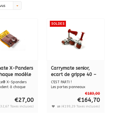
vus
SOLDES
ate X-Panders
Carrymate senior,
chaque modèle
ecart de grippe 40 –
ate 5, Senior
120 mm
te® X-Spanders
C'EST PARTI !
ndent à chaque
Les portes panneaux
e C...
CARRYMATE® sont livrés ...
€183,00
€27,00
€164,70
€32,67 Taxes incluses)
(€199,29 Taxes incluses)