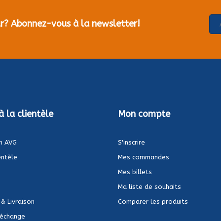
our? Abonnez-vous à la newsletter!
à la clientèle
Mon compte
n AVG
S'inscrire
entèle
Mes commandes
Mes billets
Ma liste de souhaits
 & Livraison
Comparer les produits
 échange