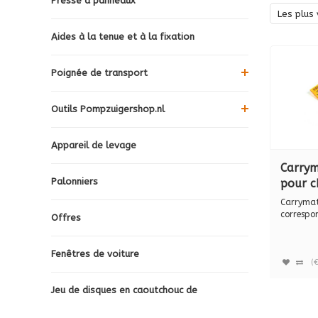
Presse à panneaux
Les plus 
Aides à la tenue et à la fixation
Poignée de transport
Outils Pompzuigershop.nl
Appareil de levage
Carrym
Palonniers
pour 
Carrym
Carryma
& XL
correspo
Offres
poignée d
Fenêtres de voiture
(
Jeu de disques en caoutchouc de