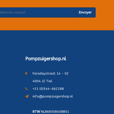
Envoyer
Pompzuigershop.nl
Faradaystraat 14 - 02
4004 JZ Tiel
+31 (0)344-662288
info@pompzuigershop.nl
BTW
NL868508408B01