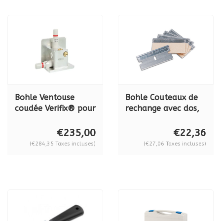
Bohle Ventouse
Bohle Couteaux de
coudée Verifix® pour
rechange avec dos,
pompe, largeur des
par 100 pièces, BO
pattes 100 mm -
5141001
€235,00
€22,36
longueur des pattes
(€284,35 Taxes incluses)
(€27,06 Taxes incluses)
72 mm, BO 638.0