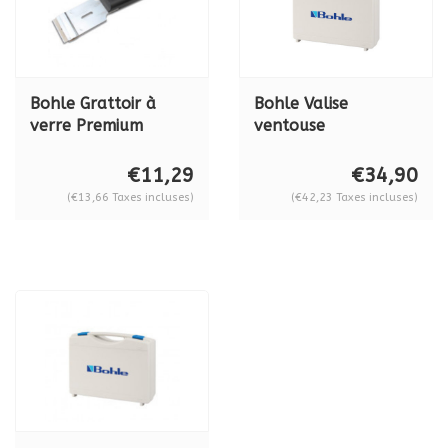
Bohle Grattoir à
Bohle Valise
verre Premium
ventouse
"Martor",
450x360x123 mm.
BO5141000
BO 5209418
€11,29
€34,90
(€13,66 Taxes incluses)
(€42,23 Taxes incluses)