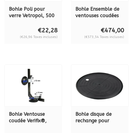
Bohle Poli pour
Bohle Ensemble de
verre Vetropol, 500
ventouses coudées
ml, BO5002910
Verifix®, BO638.9
€22,28
€474,00
(€26,96 Taxes incluses)
(€573,54 Taxes incluses)
Bohle Ventouse
Bohle disque de
coudée Verifix®,
rechange pour
longueur des pattes
Liftmaster B1,