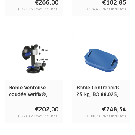
400 mm - largeur
SP88.2104
€266,00
€102,85
des pattes 280 mm,
(€321,86 Taxes incluses)
(€124,45 Taxes incluses)
BO 630.3
Bohle Ventouse
Bohle Contrepoids
coudée Verifix®,
25 kg, BO 88.025,
longueur des pattes
pour l'aide à la
200 mm - largeur de
manœuvre
€202,00
€248,54
jambe 127 mm, BO
Liftmaster B1 (BO
(€244,42 Taxes incluses)
(€300,73 Taxes incluses)
630
88.01)