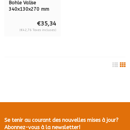
Bohle Valise
340x130x270 mm
BO5009417, bleu
avec gris. (pour le
€35,34
BO S2.421)
(€42,76 Taxes incluses)
Se tenir au courant des nouvelles mises à jour?
Abonnez-vous à la newsletter!