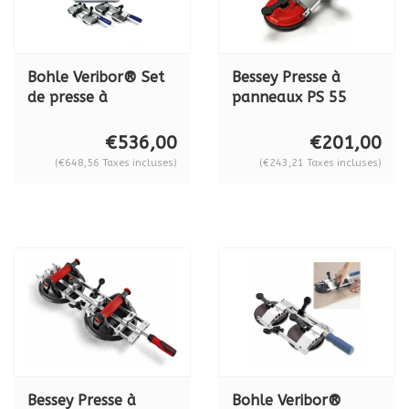
Bohle Veribor® Set
Bessey Presse à
de presse à
panneaux PS 55
panneaux 10-55 mm
légère, 10-55 mm
BO 650.35
€536,00
€201,00
(€648,56 Taxes incluses)
(€243,21 Taxes incluses)
Bessey Presse à
Bohle Veribor®