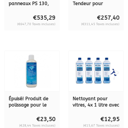
panneaux PS 130,
Tendeur pour
puissante 5 -130
positionner, écarter
mm
et fermer BO 650.33
€535,29
€257,40
sans valise par pièce
(€647,70 Taxes incluses)
(€311,45 Taxes incluses)
Épuisé! Produit de
Nettoyant pour
polissage pour le
vitres, 4x 1 litre avec
verre Radora
1 tête de
Brillant, 500 ml,
pulvérisation BO
€23,50
€12,95
BO5008003
5107805
(€28,44 Taxes incluses)
(€15,67 Taxes incluses)