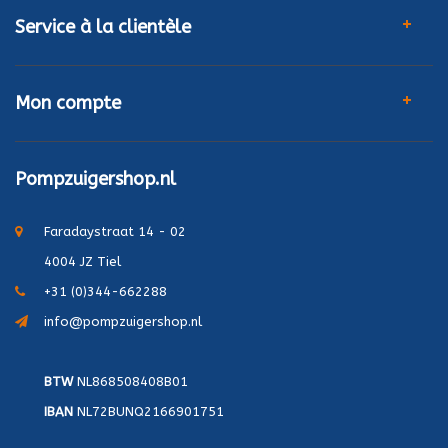
Service à la clientèle
Mon compte
Pompzuigershop.nl
Faradaystraat 14 - 02
4004 JZ Tiel
+31 (0)344-662288
info@pompzuigershop.nl
BTW
NL868508408B01
IBAN
NL72BUNQ2166901751