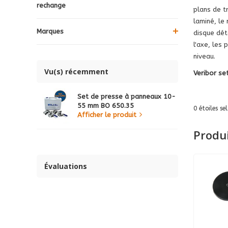
rechange
plans de t
laminé, le
Marques
disque dét
l'axe, les
niveau.
Vu(s) récemment
Veribor se
Set de presse à panneaux 10-
55 mm BO 650.35
0
étoiles se
Afficher le produit
Produ
Évaluations