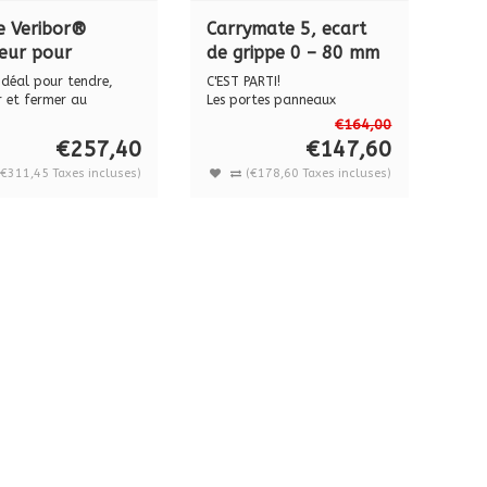
e Veribor®
Carrymate 5, ecart
eur pour
de grippe 0 – 80 mm
ionner, écarter
 idéal pour tendre,
C'EST PARTI!
ermer BO 650.33
r et fermer au
Les portes panneaux
tr...
CARRYMATE® sont livrés p...
valise par pièce
€164,00
€257,40
€147,60
(€311,45 Taxes incluses)
(€178,60 Taxes incluses)