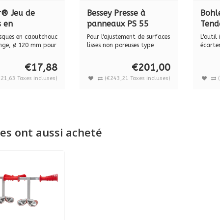
r® Jeu de
Bessey Presse à
Bohl
s en
panneaux PS 55
Tend
houc de
légère, 10-55 mm
posit
isques en caoutchouc
Pour l'ajustement de surfaces
L'outil
ge, ø 120 mm
et f
nge, ø 120 mm pour
lisses non poreuses type
écarte
céra...
millimè
4.032
sans 
€17,88
€201,00
€21,63 Taxes incluses)
(€243,21 Taxes incluses)
es ont aussi acheté