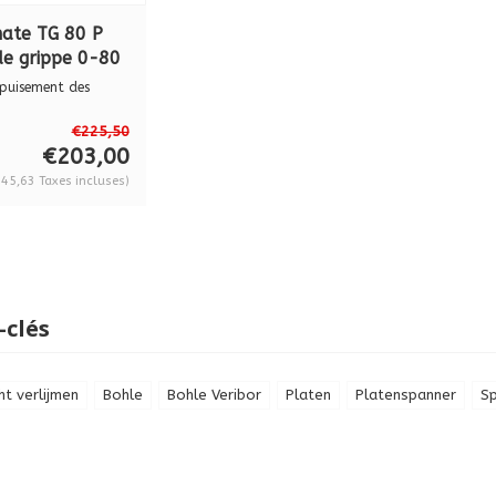
ate TG 80 P
de grippe 0-80
épuisement des
s panneaux CARRY...
€225,50
€203,00
45,63 Taxes incluses)
-clés
t verlijmen
Bohle
Bohle Veribor
Platen
Platenspanner
S