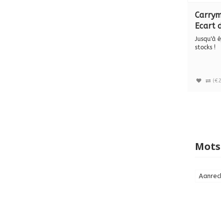
Carrym
Ecart 
mm
Jusqu'à 
stocks !
Les porte
(€2
Mots
Aanrech