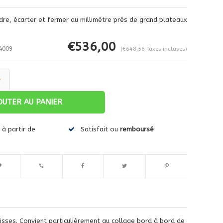
ndre, écarter et fermer au millimètre près de grand plateaux
€536,00
4009
(€648,56 Taxes incluses)
+
OUTER AU PANIER
Agrandir l'image
à partir de
Satisfait ou
remboursé
lisses. Convient particulièrement au collage bord à bord de