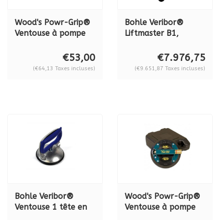
Wood's Powr-Grip®
Bohle Veribor®
Ventouse à pompe
Liftmaster B1,
N4000, 57 kg.
appareil de levage
avec 2 systèmes de
€53,00
€7.976,75
vide Liftmaster BO
(€64,13 Taxes incluses)
(€9.651,87 Taxes incluses)
88.25
Bohle Veribor®
Wood's Powr-Grip®
Ventouse 1 tête en
Ventouse à pompe
aluminium, 30 kg,
en métal N 4950,