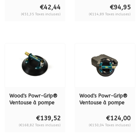
BO 600.0BL
57kg.
€42,44
€94,95
(€51,35 Taxes incluses)
(€114,89 Taxes incluses)
Wood's Powr-Grip®
Wood's Powr-Grip®
Ventouse à pompe
Ventouse à pompe
en métal N 6450, 79
en métal N 5450, 68
kg.
kg.
€139,52
€124,00
(€168,82 Taxes incluses)
(€150,04 Taxes incluses)