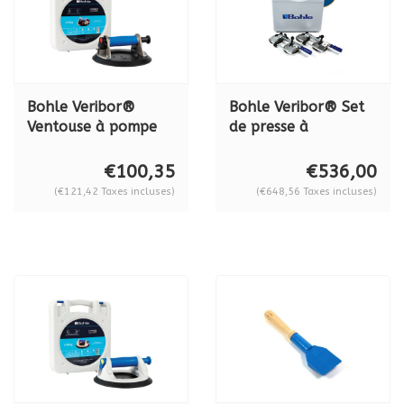
Bohle Veribor®
Bohle Veribor® Set
Ventouse à pompe
de presse à
en aluminium
panneaux 10-55 mm
BO601, 120 kg
BO 650.35
€100,35
€536,00
(€121,42 Taxes incluses)
(€648,56 Taxes incluses)