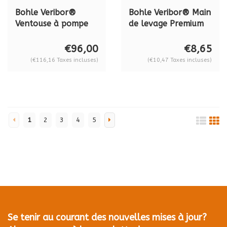
Bohle Veribor®
Bohle Veribor® Main
Ventouse à pompe
de levage Premium
BO601G, 120 kg.
en plastique avec
manche en bois
€96,00
€8,65
BO5165400
(€116,16 Taxes incluses)
(€10,47 Taxes incluses)
1
2
3
4
5
Se tenir au courant des nouvelles mises à jour?