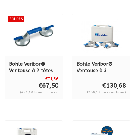
SOLDES
Bohle Veribor®
Bohle Veribor®
Ventouse à 2 têtes
Ventouse à 3
BO 602.42 BL en
ventouses Veribor®
€71,36
ALU, 50 kg.
en aluminium BO
€67,50
€130,68
S3.021, en set Série
(€81,68 Taxes incluses)
(€158,12 Taxes incluses)
2021