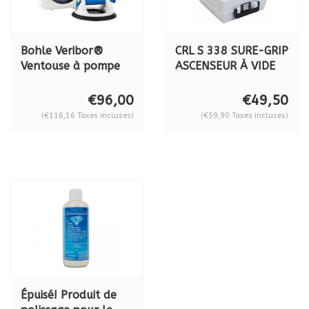
Bohle Veribor®
CRL S 338 SURE-GRIP
Ventouse à pompe
ASCENSEUR À VIDE
BO601G, 120 kg.
€96,00
€49,50
(€116,16 Taxes incluses)
(€59,90 Taxes incluses)
Épuisé! Produit de