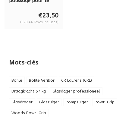
polissage pour le
verre Radora
Brillant, 500 ml,
€23,50
BO5008003
(€28,44 Taxes incluses)
Mots-clés
Bohle
Bohle Veribor
CR Laurens (CRL)
Draagkracht 57 kg
Glasdager professioneel
Glasdrager
Glaszuiger
Pompzuiger
Powr-Grip
Woods Powr-Grip