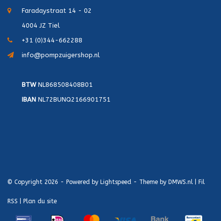
Faradaystraat 14 - 02
4004 JZ Tiel
+31 (0)344-662288
info@pompzuigershop.nl
BTW
NL868508408B01
IBAN
NL72BUNQ2166901751
© Copyright 2026 - Powered by
Lightspeed
- Theme by
DMWS.nl
|
Fil
RSS
|
Plan du site