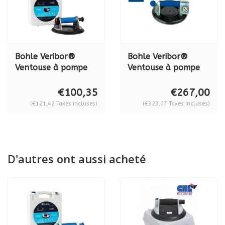
Bohle Veribor®
Bohle Veribor®
Ventouse à pompe
Ventouse à pompe
en aluminium
MANO BO 601.1BL,
BO601, 120 kg
120 kg.
€100,35
€267,00
(€121,42 Taxes incluses)
(€323,07 Taxes incluses)
D'autres ont aussi acheté