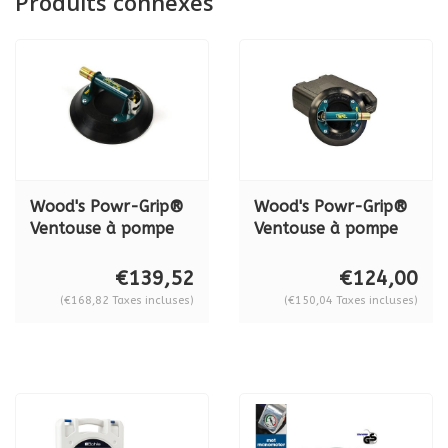
Produits connexes
Wood's Powr-Grip®
Wood's Powr-Grip®
Ventouse à pompe
Ventouse à pompe
en métal N 6450, 79
en métal N 5450, 68
kg.
kg.
€139,52
€124,00
(€168,82 Taxes incluses)
(€150,04 Taxes incluses)