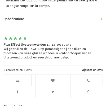
étanches aux gaz. Contrôle visuel permanent du vide grâce à
la bague rouge sur la pompe.
Spécifications
Plan Effect Systeemwanden
11-12-2015 09:42
Wij gebruiken de Powr-Grip pompzuiger bij het tillen en
plaatsen van onze glazen wanden in kantoortoepassingen.
Uitstekend product en zeer Arbo vriendelijk.
5
étoiles selon
1
avis
Ajouter un avis