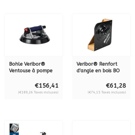
Bohle Veribor®
Veribor® Renfort
Ventouse à pompe
d'angle en bois BO
en aluminium BO
680.30
601.2, 80 kg.
€156,41
€61,28
(€189,26 Taxes incluses)
(€74,15 Taxes incluses)