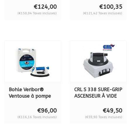
kg.
BO601, 120 kg
€124,00
€100,35
(€150,04 Taxes incluses)
(€121,42 Taxes incluses)
Bohle Veribor®
CRL S 338 SURE-GRIP
Ventouse à pompe
ASCENSEUR À VIDE
BO601G, 120 kg.
€96,00
€49,50
(€116,16 Taxes incluses)
(€59,90 Taxes incluses)