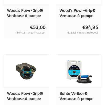
Wood's Powr-Grip®
Wood's Powr-Grip®
Ventouse à pompe
Ventouse à pompe
N4000, 57 kg.
en métal N 4950,
57kg.
€53,00
€94,95
(€64,13 Taxes incluses)
(€114,89 Taxes incluses)
Wood's Powr-Grip®
Bohle Veribor®
Ventouse à pompe
Ventouse à pompe
en métal N 5450, 68
en aluminium