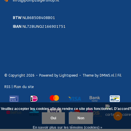
info@pompzuigershop.nl
BTW
NL868508408B01
IBAN
NL72BUNQ2166901751
© Copyright 2026 - Powered by
Lightspeed
- Theme by
DMWS.nl
|
Fil
RSS
|
Plan du site
Veuillez accepter les cookies afin de rendre ce site plus fonctionnel. D'accord
Oui
Non
En savoir plus sur les témoins (cookies) »