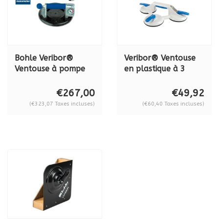
Bohle Veribor®
Veribor® Ventouse
Ventouse à pompe
en plastique à 3
MANO BO 601.1BL,
têtes avec 3 têtes
120 kg.
BO 603.1G
€267,00
€49,92
(€323,07 Taxes incluses)
(€60,40 Taxes incluses)