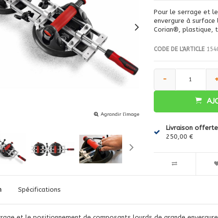
Pour le serrage et 
envergure à surface l
Corian®, plastique, t
CODE DE L'ARTICLE
154
-
AJ
Agrandir l'image
Livraison offerte
250,00 €
n
Spécifications
rrage et le positionnement de composants lourds de grande envergure à