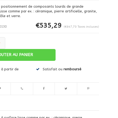
le positionnement de composants lourds de grande
isse comme par ex. : céramique, pierre artificielle, granite,
ôle et verre.
€535,29
0130
(€647,70 Taxes incluses)
+
OUTER AU PANIER
Agrandir l'image
à partir de
Satisfait ou
remboursé
 surface lisse comme par ex. : céramique, pierre