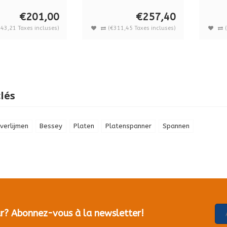
millimètr...
paires,
sans valise par pièce
€201,00
€257,40
43,21 Taxes incluses)
(€311,45 Taxes incluses)
lés
verlijmen
Bessey
Platen
Platenspanner
Spannen
our? Abonnez-vous à la newsletter!