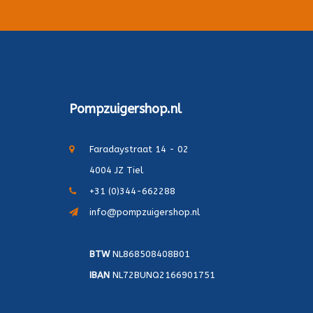
Pompzuigershop.nl
Faradaystraat 14 - 02
4004 JZ Tiel
+31 (0)344-662288
info@pompzuigershop.nl
BTW
NL868508408B01
IBAN
NL72BUNQ2166901751