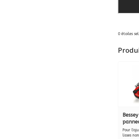
0
étoiles se
Produ
Bessey
panne
légère
Pour l'aj
lisses no