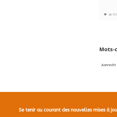
céra...
(€2
Mots-c
Aanrecht 
Se tenir au courant des nouvelles mises à j