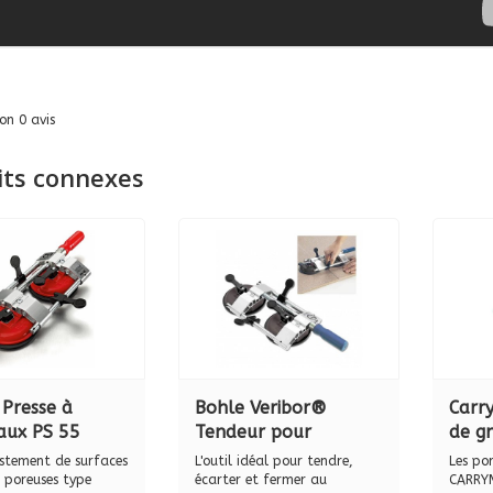
lon
0
avis
its connexes
 Presse à
Bohle Veribor®
Carr
aux PS 55
Tendeur pour
de g
, 10-55 mm
positionner, écarter
mm
ustement de surfaces
L'outil idéal pour tendre,
Les po
et fermer BO 650.33
n poreuses type
écarter et fermer au
CARRYM