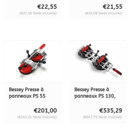
€22,55
€21,55
(€27,29 Taxes incluses)
(€26,08 Taxes incluses)
Bessey Presse à
Bessey Presse à
panneaux PS 55
panneaux PS 130,
légère, 10-55 mm
puissante 5 -130
mm
€201,00
€535,29
(€243,21 Taxes incluses)
(€647,70 Taxes incluses)