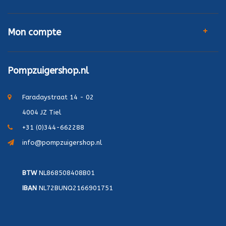
Mon compte
Pompzuigershop.nl
Faradaystraat 14 - 02
4004 JZ Tiel
+31 (0)344-662288
info@pompzuigershop.nl
BTW
NL868508408B01
IBAN
NL72BUNQ2166901751