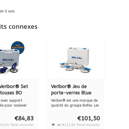
lon
0
avis
its connexes
Veribor® Set
Veribor® Jeu de
touses BO
porte-verres Blue
, 30 kg.
Line BO S2.421, 60 kg
 avec support
Veribor® est une marque de
(avec mallette)
le pour soulever
qualité du groupe Bohle. Les
har...
pr...
€84,83
€101,50
02,64 Taxes incluses)
(€122,82 Taxes incluses)