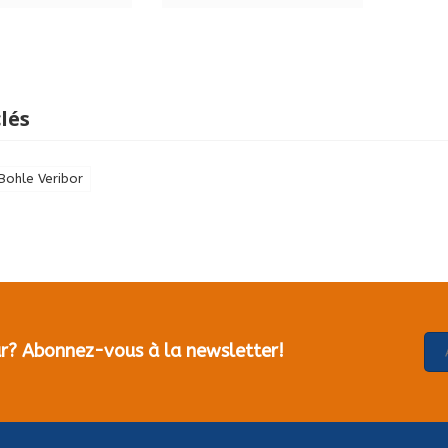
lés
Bohle Veribor
our? Abonnez-vous à la newsletter!