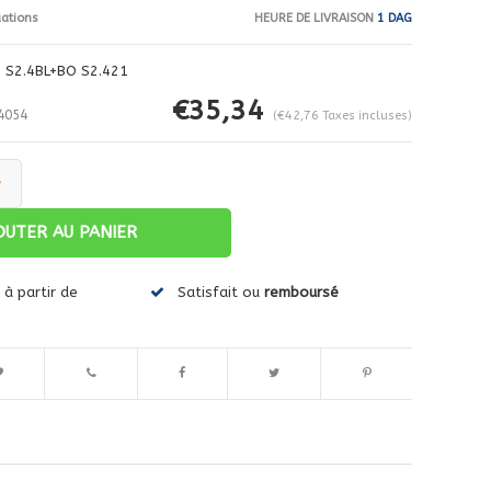
HEURE DE LIVRAISON
1 DAG
uations
 S2.4BL+BO S2.421
€35,34
4054
(€42,76 Taxes incluses)
+
OUTER AU PANIER
Agrandir l'image
à partir de
Satisfait ou
remboursé