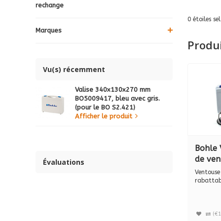
rechange
0
étoiles se
Marques
Produ
Vu(s) récemment
Valise 340x130x270 mm
BO5009417, bleu avec gris.
(pour le BO S2.421)
Afficher le produit
Bohle 
de ven
Évaluations
S0.0BL
Ventouse
rabattab
diverses c
(€1