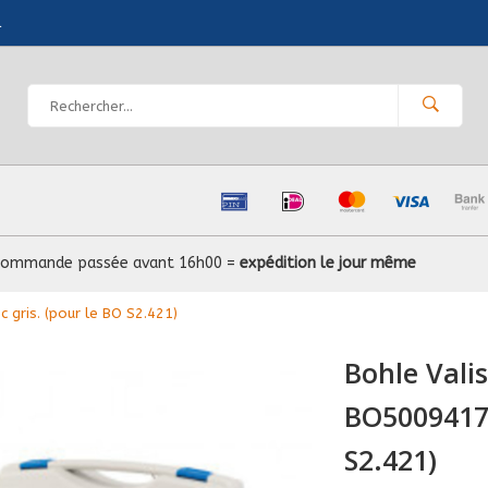
l
Commande passée avant 16h00 =
expédition le jour même
gris. (pour le BO S2.421)
Bohle Val
BO5009417,
S2.421)