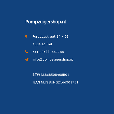
Pompzuigershop.nl
Faradaystraat 14 - 02
4004 JZ Tiel
+31 (0)344-662288
info@pompzuigershop.nl
BTW
NL868508408B01
IBAN
NL72BUNQ2166901751