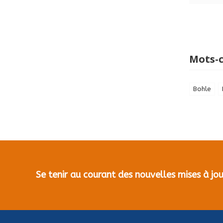
Mots-c
Bohle
Se tenir au courant des nouvelles mises à j