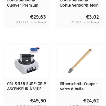
Bohle Veribor®
Bohle Veribor®
Cleaver Premium
Bohle Veribor® Main
"DON CARLOS"
de levage en bois BO
manche en cuir, BO
5165000
€29,63
€3,02
5164300
(€35,85 Taxes incluses)
(€3,65 Taxes incluses)
CRL S 338 SURE-GRIP
Silberschnitt Coupe-
ASCENSEUR À VIDE
verre à huile
Silberschnitt® 5000,
BO 5000.0
€49,50
€24,62