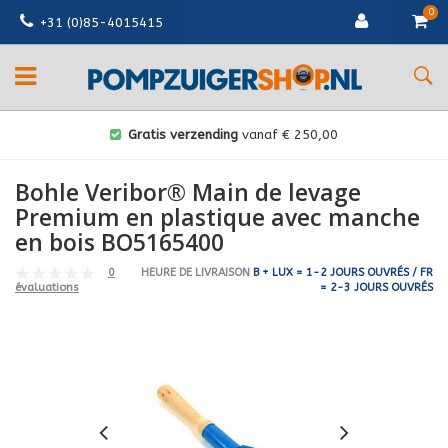
0
+31 (0)85-4015415
Gratis verzending
vanaf € 250,00
Bohle Veribor® Main de levage
Premium en plastique avec manche
en bois BO5165400
0
HEURE DE LIVRAISON
B + LUX = 1-2 JOURS OUVRÉS / FR
= 2-3 JOURS OUVRÉS
évaluations