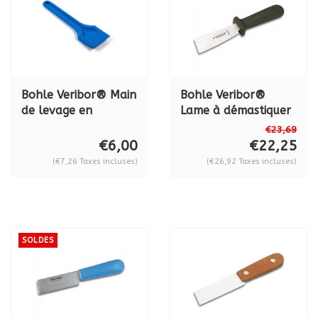
Bohle Veribor® Main
Bohle Veribor®
de levage en
Lame à démastiquer
plastique BO
Premium "DON
€23,69
5165301
CARLOS", BO
€6,00
€22,25
5164200
(€7,26 Taxes incluses)
(€26,92 Taxes incluses)
SOLDES