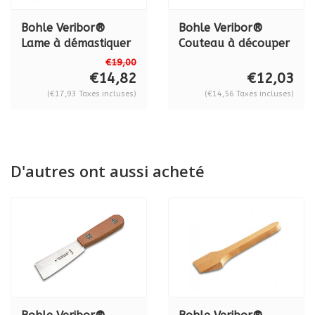
Bohle Veribor®
Bohle Veribor®
Lame à démastiquer
Couteau à découper
Economy manche
Economy manche en
€19,00
plastique BO
cuir (léger), BO
€14,82
€12,03
5164000
5164100
(€17,93 Taxes incluses)
(€14,56 Taxes incluses)
D'autres ont aussi acheté