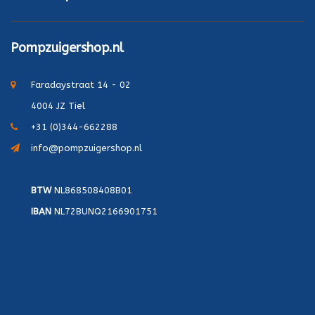
Pompzuigershop.nl
Faradaystraat 14 - 02
4004 JZ Tiel
+31 (0)344-662288
info@pompzuigershop.nl
BTW
NL868508408B01
IBAN
NL72BUNQ2166901751